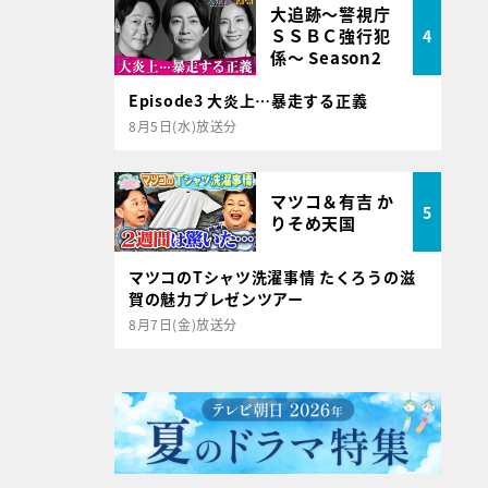
大追跡～警視庁
ＳＳＢＣ強行犯
4
係～ Season2
Episode3 大炎上…暴走する正義
8月5日(水)放送分
マツコ＆有吉 か
5
りそめ天国
マツコのTシャツ洗濯事情 たくろうの滋
賀の魅力プレゼンツアー
8月7日(金)放送分