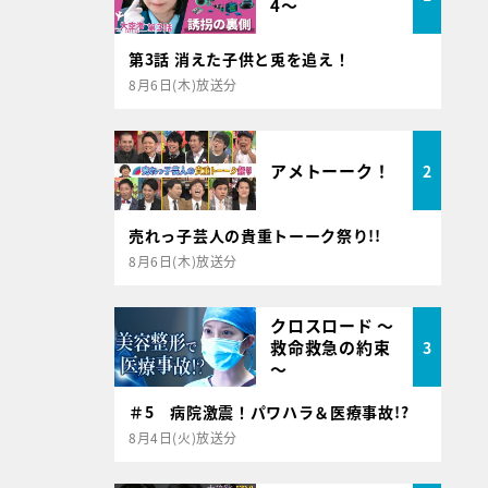
4～
第3話 消えた子供と兎を追え！
8月6日(木)放送分
アメトーーク！
2
売れっ子芸人の貴重トーーク祭り!!
8月6日(木)放送分
クロスロード ～
救命救急の約束
3
～
＃5 病院激震！パワハラ＆医療事故!?
8月4日(火)放送分