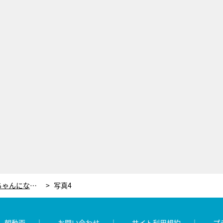
島崎和歌子「私、こういうおばあちゃんになるわ！」と絶賛！“スーパーご長寿”の挑戦
写真4
レ朝動画
お問い合わせ
サイト利用規約
プ