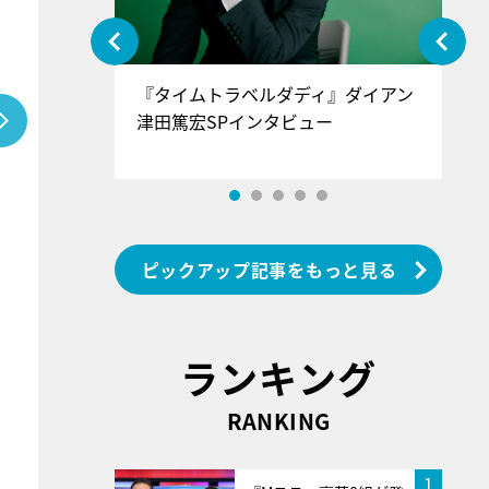
ぐ』＝LOV
『タイムトラベルダディ』ダイアン
『
香SPインタ
津田篤宏SPインタビュー
～
ピックアップ記事をもっと見る
ランキング
RANKING
1