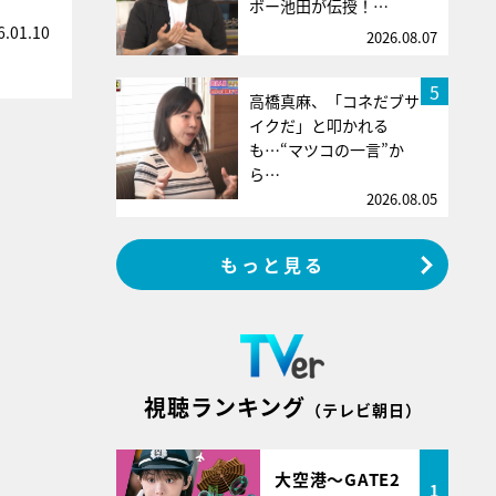
ボー池田が伝授！…
6.01.10
2026.08.07
5
高橋真麻、「コネだブサ
イクだ」と叩かれる
も…“マツコの一言”か
ら…
2026.08.05
もっと見る
視聴ランキング
（テレビ朝日）
大空港～GATE2
1