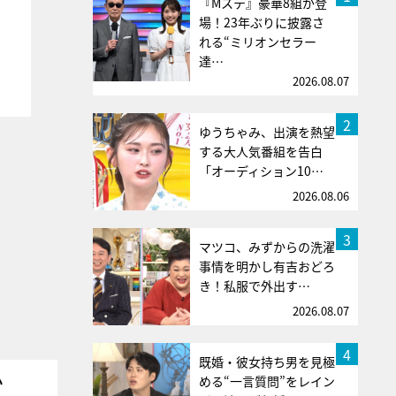
『Mステ』豪華8組が登
場！23年ぶりに披露さ
れる“ミリオンセラー
達…
2026.08.07
2
ゆうちゃみ、出演を熱望
する大人気番組を告白
「オーディション10…
2026.08.06
3
マツコ、みずからの洗濯
事情を明かし有吉おどろ
き！私服で外出す…
2026.08.07
4
既婚・彼女持ち男を見極
める“一言質問”をレイン
か