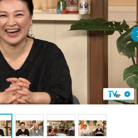
『アイ＝ラブ！げーみん
E齋藤樹愛羅＆佐々木舞
ビュー