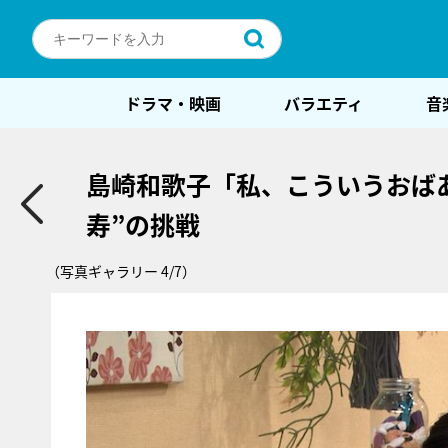
ドラマ・映画
バラエティ
音
島崎和歌子「私、こういうおば
寿”の挑戦
（写真ギャラリー 4/7）