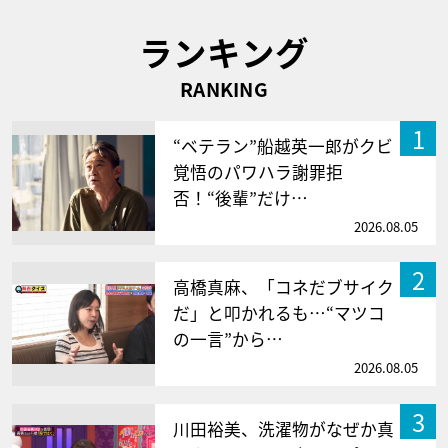
ランキング
RANKING
1
“ベテラン”船越英一郎がクビ
覚悟のパワハラ謝罪拒
否！“後輩”だけ…
2026.08.05
2
高橋真麻、「コネだブサイク
だ」と叩かれるも…“マツコ
の一言”から…
2026.08.05
3
川田裕美、洗濯物がなぜか真