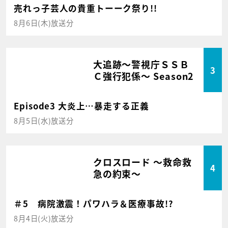
売れっ子芸人の貴重トーーク祭り!!
8月6日(木)放送分
大追跡～警視庁ＳＳＢ
3
Ｃ強行犯係～ Season2
Episode3 大炎上…暴走する正義
8月5日(水)放送分
クロスロード ～救命救
4
急の約束～
＃5 病院激震！パワハラ＆医療事故!?
8月4日(火)放送分