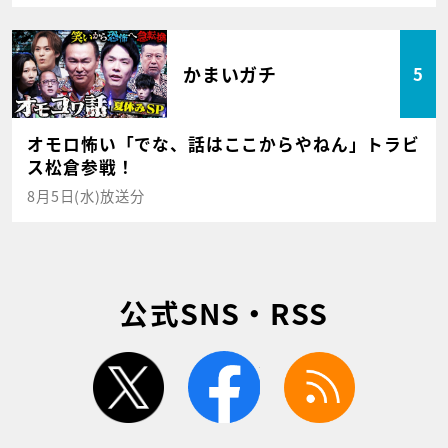
かまいガチ
5
オモロ怖い「でな、話はここからやねん」トラビ
ス松倉参戦！
8月5日(水)放送分
公式SNS・RSS
twitter
facebook
rss