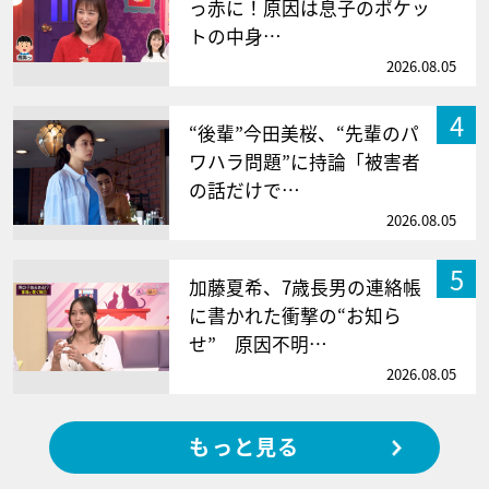
っ赤に！原因は息子のポケッ
トの中身…
2026.08.05
4
“後輩”今田美桜、“先輩のパ
ワハラ問題”に持論「被害者
の話だけで…
2026.08.05
5
加藤夏希、7歳長男の連絡帳
に書かれた衝撃の“お知ら
せ” 原因不明…
2026.08.05
もっと見る