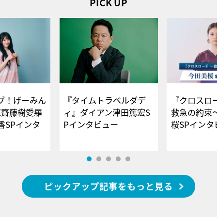
PICK UP
ブ！げーみん
『タイムトラベルダデ
『クロスロー
E齋藤樹愛羅
ィ』ダイアン津田篤宏S
救急の約束
香SPインタ
Pインタビュー
桜SPイ
ピックアップ記事をもっと見る