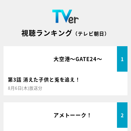
視聴ランキング
（テレビ朝日）
大空港～GATE24～
1
第3話 消えた子供と兎を追え！
8月6日(木)放送分
アメトーーク！
2