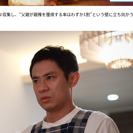
収集し、“父親が親権を獲得する率はわずか1割”という壁に立ち向か