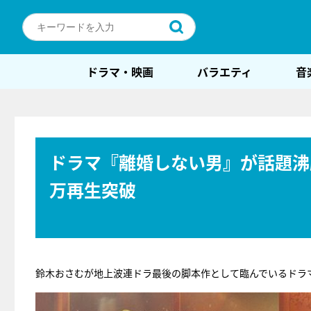
ドラマ・映画
バラエティ
音
ドラマ『離婚しない男』が話題沸
万再生突破
鈴木おさむが地上波連ドラ最後の脚本作として臨んでいるドラ