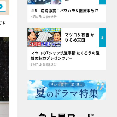
～
＃5 病院激震！パワハラ＆医療事故!?
8月4日(火)放送分
子に
マツコ＆有吉 か
5
りそめ天国
マツコのTシャツ洗濯事情 たくろうの滋
賀の魅力プレゼンツアー
8月7日(金)放送分