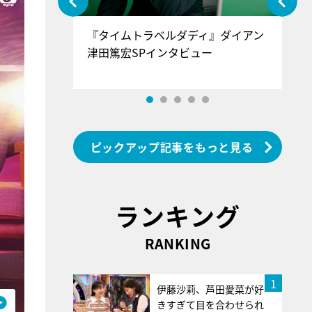
ぐ』＝LOV
『タイムトラベルダディ』ダイアン
『
香SPインタ
津田篤宏SPインタビュー
～
ピックアップ記事をもっと見る
ランキング
RANKING
1
伊藤沙莉、芦田愛菜が好
きすぎて目を合わせられ