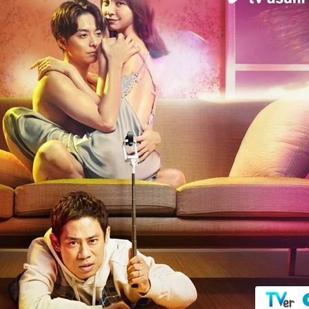
『アイ＝ラブ！げーみん
E齋藤樹愛羅＆佐々木舞
ビュー