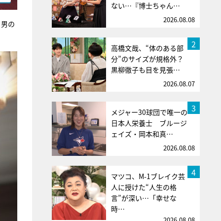
ない…『博士ちゃん…
2026.08.08
う男の
2
高橋文哉、“体のある部
分”のサイズが規格外？
黒柳徹子も目を見張…
2026.08.07
3
メジャー30球団で唯一の
日本人栄養士 ブルージ
ェイズ・岡本和真…
2026.08.08
4
マツコ、M-1ブレイク芸
人に授けた“人生の格
言”が深い…「幸せな
時…
2026.08.08