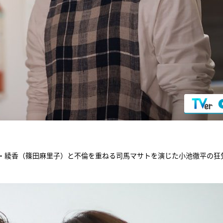
・綾香（篠田麻里子）と不倫を重ねる司馬マサトを演じた小池徹平の狂