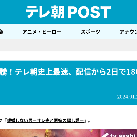
テレ
楽
アニメ・ヒーロー
スポーツ
アナウ
騰！テレ朝史上最速、配信から2日で18
2024.01.
マ
『
離婚しない男―サレ夫と悪嫁の騙し愛―
』
。