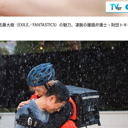
樹（EXILE／FANTASTICS）の魅力、凄腕の離婚弁護士・財田トキ