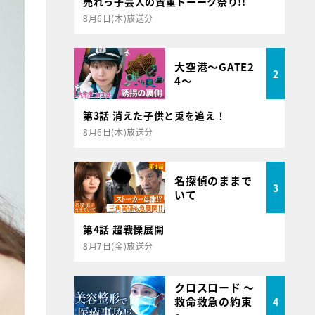
売れっ子芸人の貴重トーーク祭り!!
8月6日(木)放送分
大空港～GATE2
2
4～
第3話 消えた子供と兎を追え！
8月6日(木)放送分
名探偵のままで
3
いて
第4話 超戦慄展開
8月7日(金)放送分
クロスロード ～
救命救急の約束
4