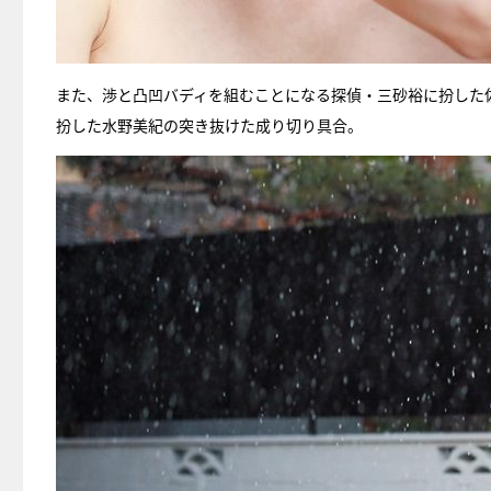
また、渉と凸凹バディを組むことになる探偵・三砂裕に扮した佐藤大
扮した水野美紀の突き抜けた成り切り具合。