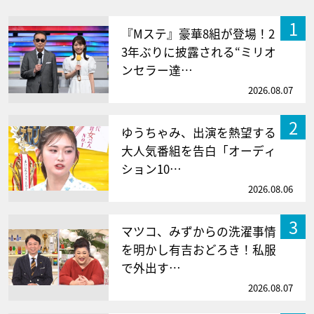
1
『Mステ』豪華8組が登場！2
3年ぶりに披露される“ミリオ
ンセラー達…
2026.08.07
2
ゆうちゃみ、出演を熱望する
大人気番組を告白「オーディ
ション10…
2026.08.06
3
マツコ、みずからの洗濯事情
を明かし有吉おどろき！私服
で外出す…
2026.08.07