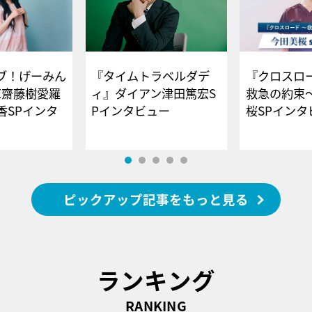
ブ！げーみん
『タイムトラベルダデ
『クロスロー
E齋藤樹愛羅
ィ』ダイアン津田篤宏S
救急の約束
香SPインタ
Pインタビュー
桜SPイ
ピックアップ記事をもっと見る
ランキング
RANKING