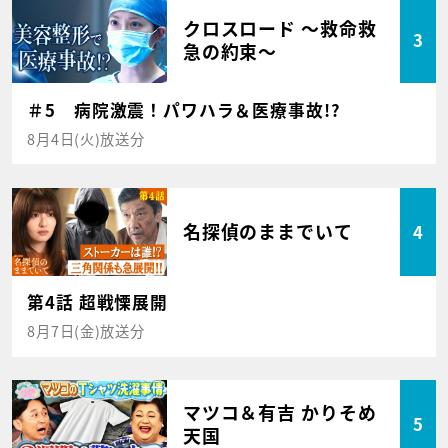
クロスロード ～救命救
3
急の約束～
＃5 病院激震！パワハラ＆医療事故!?
8月4日(火)放送分
名探偵のままでいて
4
第4話 超戦慄展開
8月7日(金)放送分
マツコ＆有吉 かりそめ
5
天国