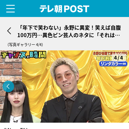
menu
テレ朝POST
「年下で笑わない」永野に異変！笑えば自腹
100万円…異色ピン芸人のネタに「それはズ
ルいよ」
（写真ギャラリー 4/4）
4/4