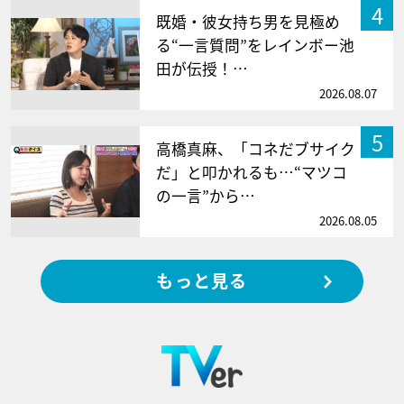
4
既婚・彼女持ち男を見極め
る“一言質問”をレインボー池
田が伝授！…
2026.08.07
5
高橋真麻、「コネだブサイク
だ」と叩かれるも…“マツコ
の一言”から…
2026.08.05
もっと見る