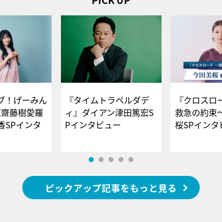
ブ！げーみん
『タイムトラベルダデ
『クロスロー
E齋藤樹愛羅
ィ』ダイアン津田篤宏S
救急の約束
香SPインタ
Pインタビュー
桜SPイ
ピックアップ記事をもっと見る