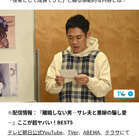
※配信情報：『離婚しない男―サレ夫と悪嫁の騙し愛
―』ここが超ヤバい！BEST5
テレビ朝日公式YouTube
、
TVer
、
ABEMA
、
テラサ
にて