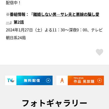
配信中！
※番組情報：『
離婚しない男―サレ夫と悪嫁の騙し愛
―
』第2話
2024年1月27日（土）よる11：30～深夜0：00、テレビ
朝日系24局
ス
フォトギャラリー