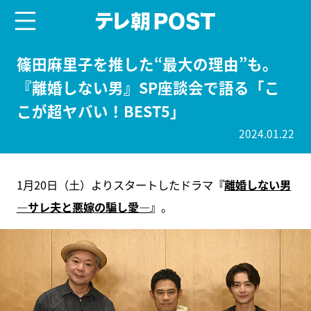
menu
テレ朝POST
篠田麻里子を推した“最大の理由”も。
『離婚しない男』SP座談会で語る「こ
こが超ヤバい！BEST5」
2024.01.22
1月20日（土）よりスタートしたドラマ
『
離婚しない男
―サレ夫と悪嫁の騙し愛―
』
。