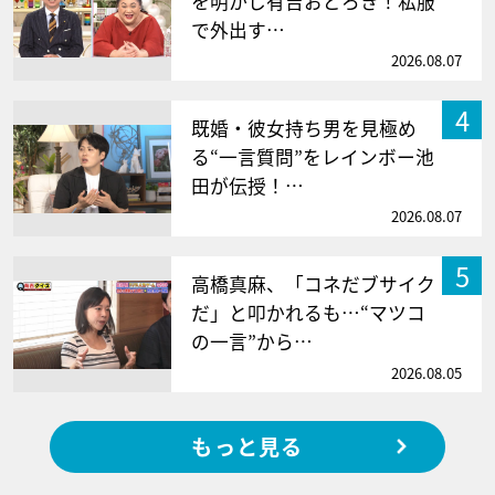
を明かし有吉おどろき！私服
で外出す…
2026.08.07
4
既婚・彼女持ち男を見極め
る“一言質問”をレインボー池
田が伝授！…
2026.08.07
5
高橋真麻、「コネだブサイク
だ」と叩かれるも…“マツコ
の一言”から…
2026.08.05
もっと見る