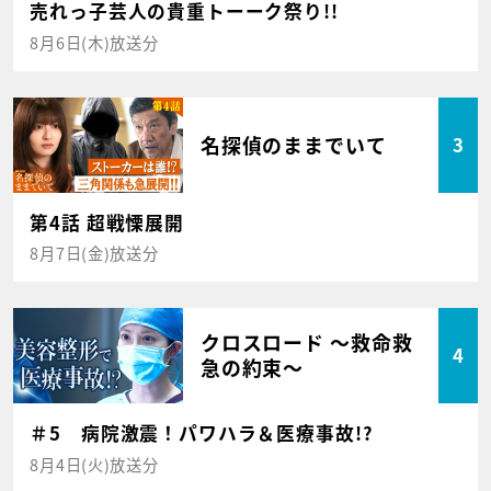
売れっ子芸人の貴重トーーク祭り!!
8月6日(木)放送分
名探偵のままでいて
3
第4話 超戦慄展開
8月7日(金)放送分
クロスロード ～救命救
4
急の約束～
＃5 病院激震！パワハラ＆医療事故!?
8月4日(火)放送分