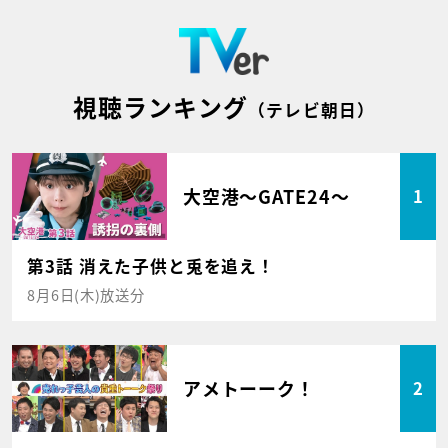
視聴ランキング
（テレビ朝日）
大空港～GATE24～
1
第3話 消えた子供と兎を追え！
8月6日(木)放送分
アメトーーク！
2