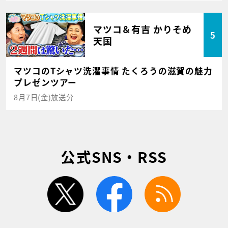
マツコ＆有吉 かりそめ
5
天国
マツコのTシャツ洗濯事情 たくろうの滋賀の魅力
プレゼンツアー
8月7日(金)放送分
公式SNS・RSS
twitter
facebook
rss