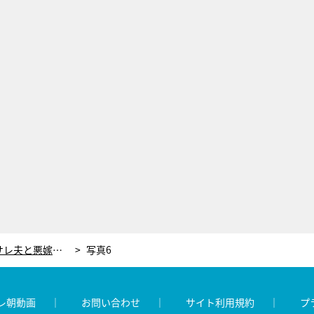
伊藤淳史主演『離婚しない男―サレ夫と悪嫁の騙し愛―』がスタート！“悪嫁”役は初回放送で解禁
写真6
レ朝動画
お問い合わせ
サイト利用規約
プ