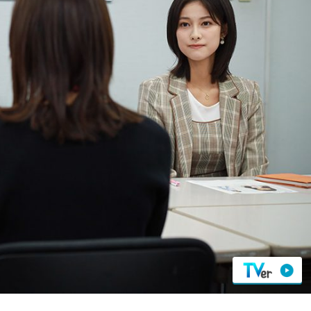
『アイ＝ラブ！げーみん
E齋藤樹愛羅＆佐々木舞
ビュー