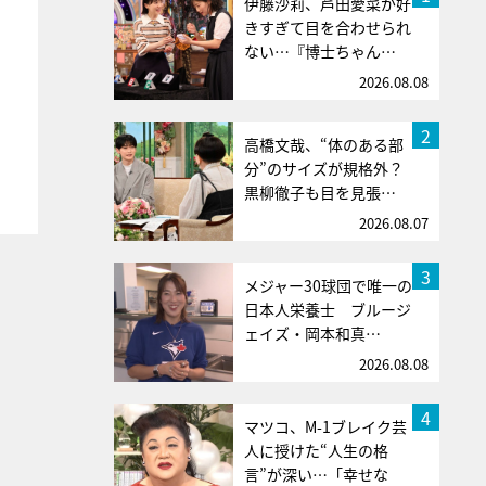
伊藤沙莉、芦田愛菜が好
きすぎて目を合わせられ
ない…『博士ちゃん…
2026.08.08
2
高橋文哉、“体のある部
分”のサイズが規格外？
黒柳徹子も目を見張…
2026.08.07
3
メジャー30球団で唯一の
日本人栄養士 ブルージ
ェイズ・岡本和真…
2026.08.08
4
マツコ、M-1ブレイク芸
人に授けた“人生の格
言”が深い…「幸せな