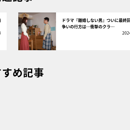
サムネイル
婚
ドラマ『離婚しない男』ついに最終
争いの行方は…衝撃のクラ…
3
202
すすめ記事