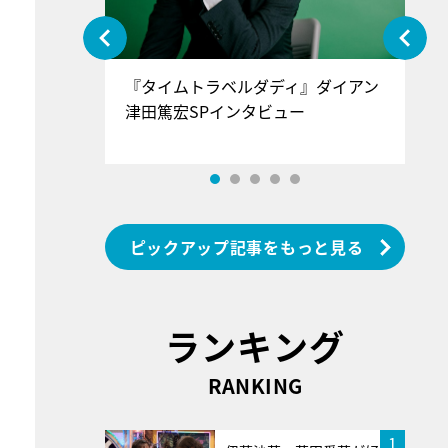
ぐ』＝LOV
『タイムトラベルダディ』ダイアン
『
香SPインタ
津田篤宏SPインタビュー
～
ピックアップ記事をもっと見る
ランキング
RANKING
1