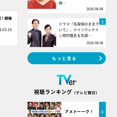
時…
2026.08.08
回！親権
5
ドラマ『名探偵のままで
いて』、ナインティナイ
4.03.16
ン岡村隆史＆矢部…
2026.08.08
もっと見る
視聴ランキング
（テレビ朝日）
アメトーーク！
1