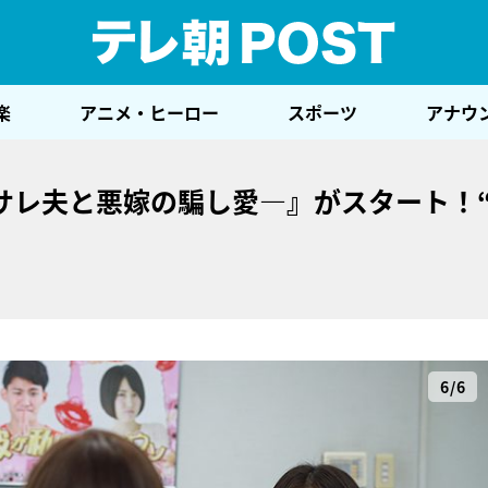
テレ
楽
アニメ・ヒーロー
スポーツ
アナウ
サレ夫と悪嫁の騙し愛―』がスタート！
6/6