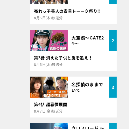
売れっ子芸人の貴重トーーク祭り!!
8月6日(木)放送分
大空港～GATE2
2
4～
第3話 消えた子供と兎を追え！
8月6日(木)放送分
名探偵のままで
3
いて
第4話 超戦慄展開
8月7日(金)放送分
クロスロード ～