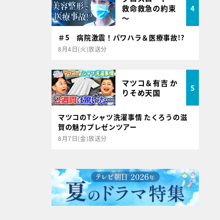
救命救急の約束
4
～
＃5 病院激震！パワハラ＆医療事故!?
8月4日(火)放送分
マツコ＆有吉 か
5
りそめ天国
マツコのTシャツ洗濯事情 たくろうの滋
賀の魅力プレゼンツアー
8月7日(金)放送分