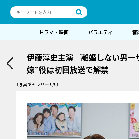
ドラマ・映画
バラエティ
音
伊藤淳史主演『離婚しない男―
嫁”役は初回放送で解禁
（写真ギャラリー 6/6）