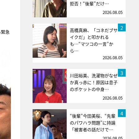
拒否！“後輩”だけ…
2026.08.05
2
高橋真麻、「コネだブサ
も緊急
イクだ」と叩かれる
も…“マツコの一言”か
ら…
2026.08.05
3
川田裕美、洗濯物がなぜ
か真っ赤に！原因は息子
のポケットの中身…
2026.08.05
4
“後輩”今田美桜、“先輩
のパワハラ問題”に持論
「被害者の話だけで…
2026.08.05