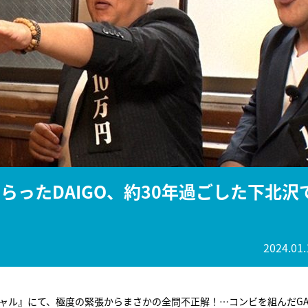
『アイ＝ラブ！げーみん
E齋藤樹愛羅＆佐々木舞
ビュー
らったDAIGO、約30年過ごした下北沢
2024.01.
ャル』にて、極度の緊張からまさかの全問不正解！…コンビを組んだGA