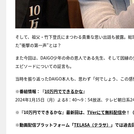
そして、祖父・竹下登氏にまつわる貴重な思い出話も披露。総理
た“衝撃の第一声”とは？
また今回は、DAIGO少年の命の恩人である先生、そして因縁の
エピソードについての証言も。
当時を振り返ったDAIGO本人も、思わず「何でしょう、この
※番組情報：『
10万円でできるかな
』
2024年1月15日（月）よる8：40～9：54放送、テレビ朝日
※『10万円でできるかな』最新回は、
TVerにて無料配信中
！
※動画配信プラットフォーム「
TELASA（テラサ）
」では過去