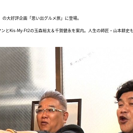
』
の大好評企画「思い出グルメ旅」に登場。
とKis-My-Ft2の玉森裕太＆千賀健永を案内。人生の師匠・山本耕史