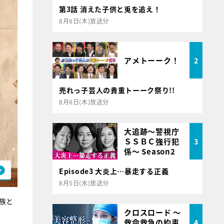
第3話 消えた子供と兎を追え！
8月6日(木)放送分
アメトーーク！
2
売れっ子芸人の貴重トーーク祭り!!
8月6日(木)放送分
大追跡～警視庁
ＳＳＢＣ強行犯
3
係～ Season2
Episode3 大炎上…暴走する正義
8月5日(水)放送分
族と
クロスロード ～
救命救急の約束
4