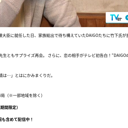
大臣に就任した日、家族総出で待ち構えていたDAIGOたちに竹下氏が
先生ともサプライズ再会。 さらに、恋の相手がテレビ初告白！“DAIGO
感情は…」とはにかみまくりだ。
系24局（※一部地域を除く）
（期間限定）
回も含めて配信中！