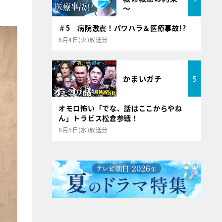
～
＃5 病院激震！パワハラ＆医療事故!?
8月4日(火)放送分
かまいガチ
5
オモロ怖い「でな、話はここからやね
ん」トラビス松倉参戦！
8月5日(水)放送分