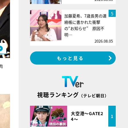
5
加藤夏希、7歳長男の連
絡帳に書かれた衝撃
の“お知らせ” 原因不
明…
2026.08.05
もっと見る
肉
視聴ランキング
（テレビ朝日）
大空港～GATE2
1
4～