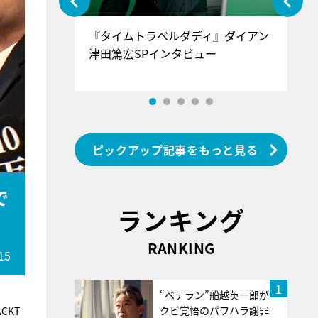
ぐ』＝LOV
『タイムトラベルダディ』ダイアン
『
香SPインタ
津田篤宏SPインタビュー
～
ピックアップ記事をもっと見る
で
ランキング
RANKING
15
1
“ベテラン”船越英一郎が
クビ覚悟のパワハラ謝罪
CKT