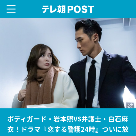
menu
テレ朝POST
ボディガード・岩本照VS弁護士・白石麻
衣！ドラマ『恋する警護24時』ついに放