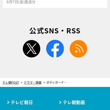
8月7日(金)放送分
公式SNS・RSS
twitter
facebook
rss
テレ朝POST
ドラマ・映画
ボディガード・岩本照VS弁護士・白石麻衣！ドラマ『恋する警護24時』ついに放送開始
テレビ朝日
テレ朝動画