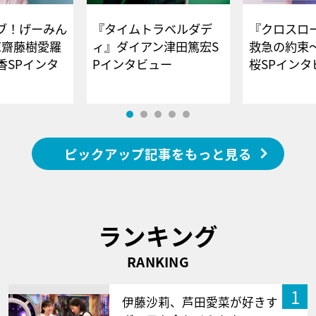
ブ！げーみん
『タイムトラベルダデ
『クロスロー
E齋藤樹愛羅
ィ』ダイアン津田篤宏S
救急の約束
香SPインタ
Pインタビュー
桜SPイ
ピックアップ記事をもっと見る
ランキング
RANKING
1
伊藤沙莉、芦田愛菜が好きす