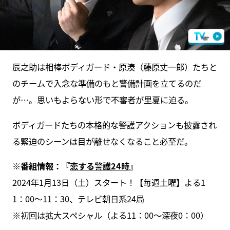
辰之助は相棒ボディガード・原湊（藤原丈一郎）たちと
のチームで入念な準備のもと警備計画を立てるのだ
が…。思いもよらない形で不審者が里夏に迫る。
ボディガードたちの本格的な警護アクションも披露され
る緊迫のシーンは目が離せなくなること必至だ。
※番組情報：『
恋する警護24時
』
2024年1月13日（土）スタート！【毎週土曜】よる1
1：00〜11：30、テレビ朝日系24局
※初回は拡大スペシャル（よる11：00～深夜0：00）