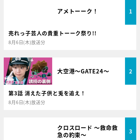
アメトーーク！
1
売れっ子芸人の貴重トーーク祭り!!
8月6日(木)放送分
大空港～GATE24～
2
第3話 消えた子供と兎を追え！
8月6日(木)放送分
クロスロード ～救命救
3
急の約束～