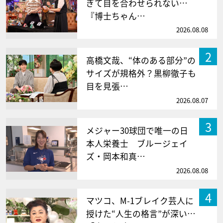
ぎて目を合わせられない…
『博士ちゃん…
2026.08.08
2
高橋文哉、“体のある部分”の
サイズが規格外？黒柳徹子も
目を見張…
2026.08.07
3
メジャー30球団で唯一の日
本人栄養士 ブルージェイ
ズ・岡本和真…
2026.08.08
4
マツコ、M-1ブレイク芸人に
授けた“人生の格言”が深い…