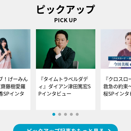
ピックアップ
PICK UP
ブ！げーみん
『タイムトラベルダデ
『クロスロー
E齋藤樹愛羅
ィ』ダイアン津田篤宏S
救急の約束
香SPインタ
Pインタビュー
桜SPイ
ピックアップ記事をもっと見る