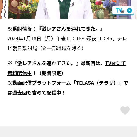
※
番組情報：『
激レアさんを連れてきた。
』
2024年1月18日（月）午後11：15～深夜11：45、テレ
ビ朝日系24局（※⼀部地域を除く）
※
『激レアさんを連れてきた。』最新回は、
TVer
にて
無料配信中
！（期間限定）
※動画配信プラットフォーム「
TELASA
（テラサ）
」で
は過去回も含めて配信中！
ス