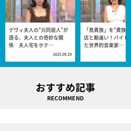
デヴィ夫人の“元同居人”が
「鳥貴族」を“貴族”
語る、夫人との奇妙な関
店と勘違い！バイト
係 夫人宅をホテ…
た世界的音楽家…
2025.09.29
2
おすすめ記事
RECOMMEND