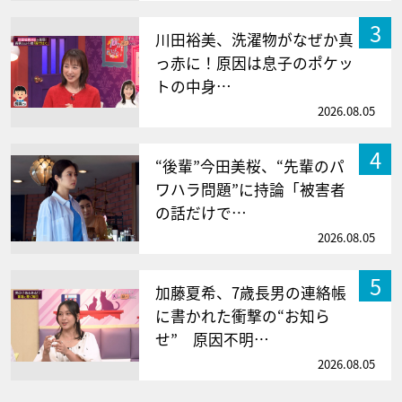
3
川田裕美、洗濯物がなぜか真
っ赤に！原因は息子のポケッ
トの中身…
2026.08.05
4
“後輩”今田美桜、“先輩のパ
ワハラ問題”に持論「被害者
の話だけで…
2026.08.05
5
加藤夏希、7歳長男の連絡帳
に書かれた衝撃の“お知ら
せ” 原因不明…
2026.08.05