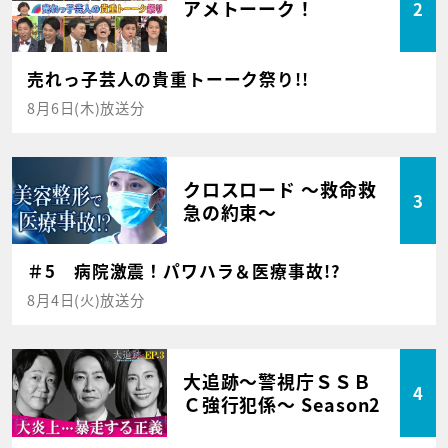
アメトーーク！
2
売れっ子芸人の貴重トーーク祭り!!
8月6日(木)放送分
クロスロード ～救命救
3
急の約束～
＃5 病院激震！パワハラ＆医療事故!?
8月4日(火)放送分
大追跡～警視庁ＳＳＢ
4
Ｃ強行犯係～ Season2