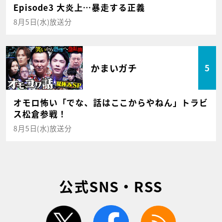
Episode3 大炎上…暴走する正義
8月5日(水)放送分
かまいガチ
5
オモロ怖い「でな、話はここからやねん」トラビ
ス松倉参戦！
8月5日(水)放送分
公式SNS・RSS
twitter
facebook
rss