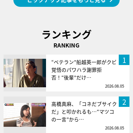
ランキング
RANKING
1
“ベテラン”船越英一郎がクビ
覚悟のパワハラ謝罪拒
否！“後輩”だけ…
2026.08.05
2
高橋真麻、「コネだブサイク
だ」と叩かれるも…“マツコ
の一言”から…
2026.08.05