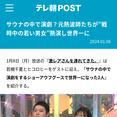
menu
テレ朝POST
サウナの中で演劇？元熱波師たちが“戦
時中の若い男女”熱演し世界一に
2024.01.08
1月8日（月）放送の『
激レアさんを連れてきた。
』は
若槻千夏とヒコロヒーをゲストに迎え、「
サウナの中で
演劇をするショーアウフグースで世界一になった2人
」
を紹介する。