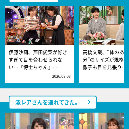
伊藤沙莉、芦田愛菜が好き
高橋文哉、“体のあ
すぎて目を合わせられな
分”のサイズが規格
い…『博士ちゃん』…
徹子も目を見張り…
2026.08.08
2
激レアさんを連れてきた。