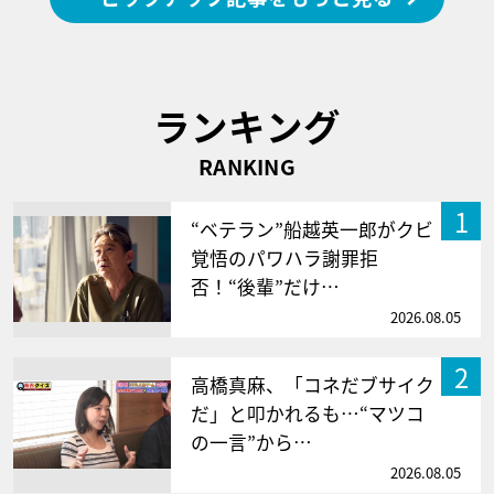
ランキング
RANKING
1
“ベテラン”船越英一郎がクビ
覚悟のパワハラ謝罪拒
否！“後輩”だけ…
2026.08.05
2
高橋真麻、「コネだブサイク
だ」と叩かれるも…“マツコ
の一言”から…
2026.08.05