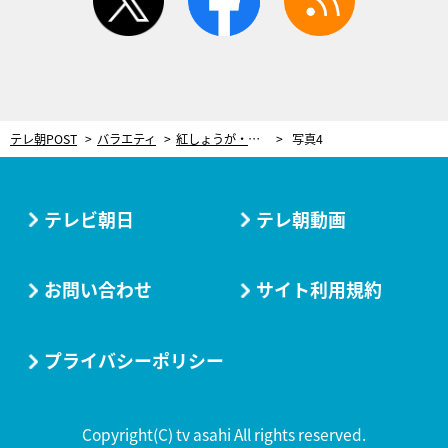
テレ朝POST
バラエティ
紅しょうが・稲田、大物アーティストのMV撮影で問題行動！相方・熊元も衝撃「ムリムリムリ」
写真4
テレビ朝日
テレ朝動画
お問い合わせ
サイト利用規約
プライバシーポリシー
Copyright(C) tv asahi All rights reserved.