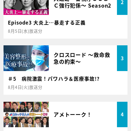
2
Ｃ強行犯係～ Season2
Episode3 大炎上…暴走する正義
8月5日(水)放送分
クロスロード ～救命救
3
急の約束～
＃5 病院激震！パワハラ＆医療事故!?
8月4日(火)放送分
アメトーーク！
4