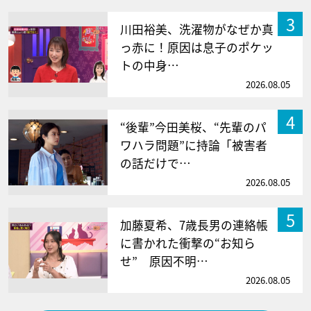
3
川田裕美、洗濯物がなぜか真
っ赤に！原因は息子のポケッ
トの中身…
2026.08.05
4
“後輩”今田美桜、“先輩のパ
ワハラ問題”に持論「被害者
の話だけで…
2026.08.05
5
加藤夏希、7歳長男の連絡帳
に書かれた衝撃の“お知ら
せ” 原因不明…
2026.08.05