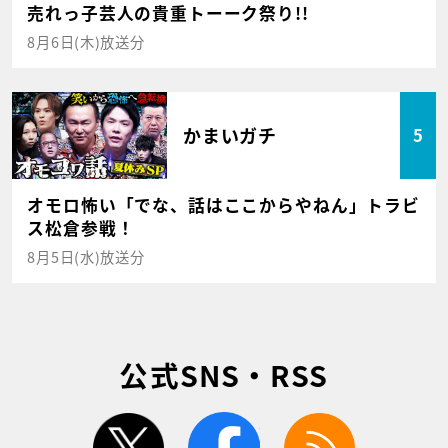
売れっ子芸人の貴重トーーク祭り!!
8月6日(木)放送分
かまいガチ
5
オモロ怖い「でな、話はここからやねん」トラビ
ス松倉参戦！
8月5日(水)放送分
公式SNS・RSS
twitter
facebook
rss