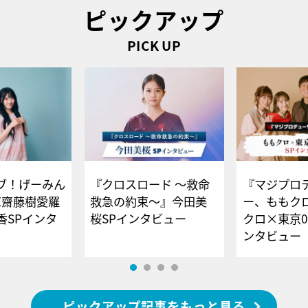
ピックアップ
PICK UP
ブ！げーみん
『クロスロード ～救命
『マジプロ
E齋藤樹愛羅
救急の約束～』今田美
ー、ももク
香SPインタ
桜SPインタビュー
クロ×東京0
ンタビュー
ピックアップ記事をもっと見る