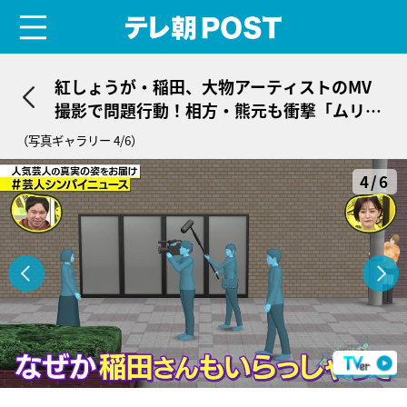
menu
テレ朝POST
紅しょうが・稲田、大物アーティストのMV
撮影で問題行動！相方・熊元も衝撃「ムリム
リムリ」
（写真ギャラリー 4/6）
4/6