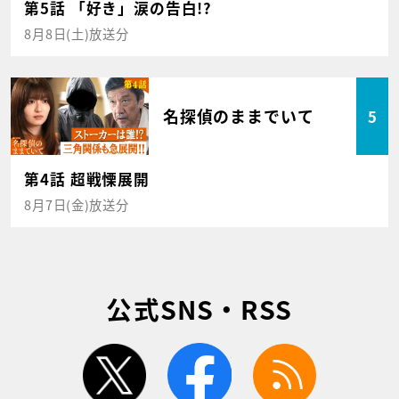
第5話 「好き」涙の告白!?
8月8日(土)放送分
名探偵のままでいて
5
第4話 超戦慄展開
8月7日(金)放送分
公式SNS・RSS
twitter
facebook
rss