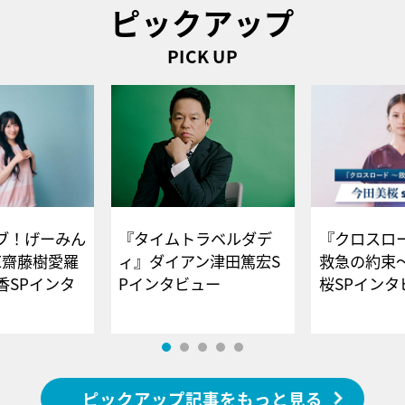
ピックアップ
PICK UP
ブ！げーみん
『タイムトラベルダデ
『クロスロー
E齋藤樹愛羅
ィ』ダイアン津田篤宏S
救急の約束
香SPインタ
Pインタビュー
桜SPイ
ピックアップ記事をもっと見る