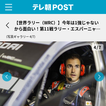
menu
テレ朝POST
【世界ラリー（WRC）】今年は1強じゃない
から面白い！第11戦ラリー・エスパーニャ開
幕へ
（写真ギャラリー 4/7）
4/7