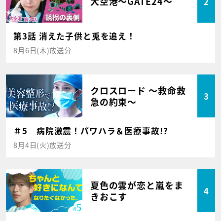
大空港～GATE24～
2
第3話 消えた子供と兎を追え！
8月6日(木)放送分
クロスロード ～救命救
3
急の約束～
＃5 病院激震！パワハラ＆医療事故!?
8月4日(火)放送分
夏色の雲が恋と嵐をま
4
きおこす