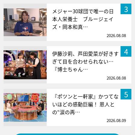
3
メジャー30球団で唯一の日
本人栄養士 ブルージェイ
ズ・岡本和真…
2026.08.08
4
伊藤沙莉、芦田愛菜が好きす
ぎて目を合わせられない…
『博士ちゃん…
2026.08.08
5
『ポツンと一軒家』かつてな
いほどの感動巨編！ 恩人と
の“涙の再…
2026.08.09