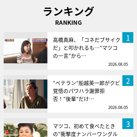
ランキング
RANKING
1
高橋真麻、「コネだブサイク
だ」と叩かれるも…“マツコ
の一言”から…
2026.08.05
2
“ベテラン”船越英一郎がクビ
覚悟のパワハラ謝罪拒
否！“後輩”だけ…
2026.08.05
3
マツコ、初めて食べたとき
の“衝撃度ナンバーワングル