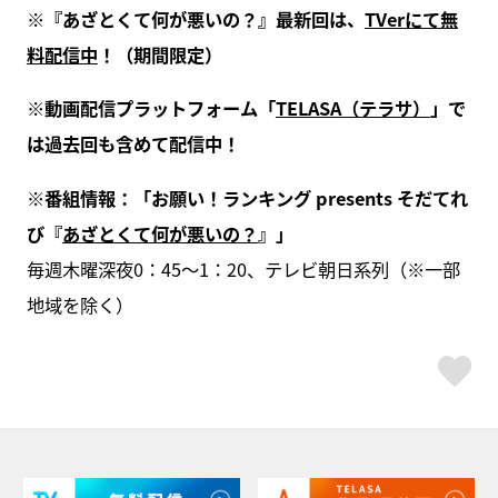
※
『あざとくて何が悪いの？』最新回は、
TVer
にて無
料配信中
！（期間限定）
※
動画配信プラットフォーム「
TELASA
（テラサ）
」で
は過去回も含めて配信中！
※
番組情報：「お願い！ランキング
presents
そだてれ
び『
あざとくて何が悪いの？
』」
毎週木曜深夜0：45～1：20、テレビ朝日系列（※一部
地域を除く）
ス