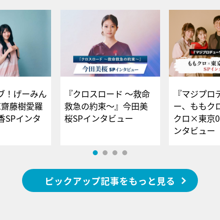
ブ！げーみん
『クロスロード ～救命
『マジプロ
E齋藤樹愛羅
救急の約束～』今田美
ー、ももク
香SPインタ
桜SPインタビュー
クロ×東京0
ンタビュー
ピックアップ記事をもっと見る