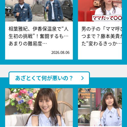
相葉雅紀、伊香保温泉で“人
男の子の「ママ呼び
生初の挑戦”！奮闘するも…
つまで？藤本美貴が
あまりの難易度…
た“変わるきっか…
2026.08.06
2
あざとくて何が悪いの？