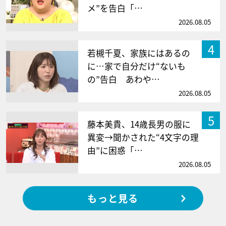
メ”を告白「…
2026.08.05
4
若槻千夏、家族にはあるの
に…家で自分だけ“ないも
の”告白 あわや…
2026.08.05
5
藤本美貴、14歳長男の服に
異変→聞かされた“4文字の理
由”に困惑「…
2026.08.05
もっと見る