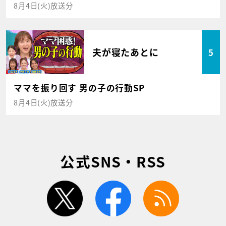
8月4日(火)放送分
夫が寝たあとに
5
ママを振り回す 男の子の行動SP
8月4日(火)放送分
公式SNS・RSS
twitter
facebook
rss