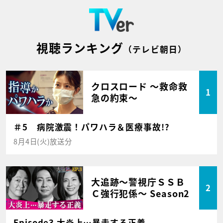
視聴ランキング
（テレビ朝日）
クロスロード ～救命救
1
急の約束～
＃5 病院激震！パワハラ＆医療事故!?
8月4日(火)放送分
大追跡～警視庁ＳＳＢ
2
Ｃ強行犯係～ Season2
Episode3 大炎上…暴走する正義