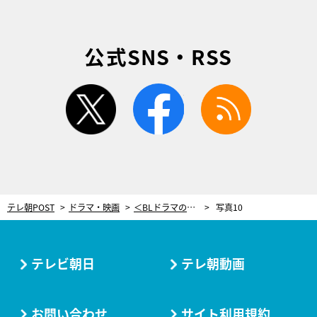
公式SNS・RSS
twitter
facebook
rss
テレ朝POST
ドラマ・映画
＜BLドラマの主演になりました＞愛重め男子と、自己肯定感低め男子。BLに欠かせぬ二大要素をフル装備
写真10
テレビ朝日
テレ朝動画
お問い合わせ
サイト利用規約