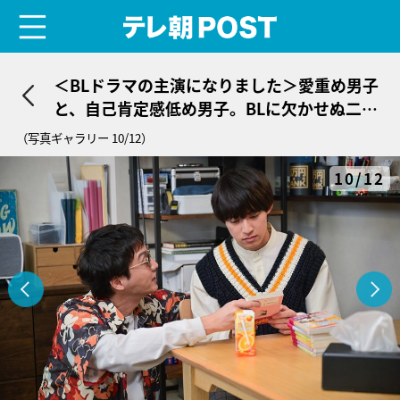
menu
テレ朝POST
＜BLドラマの主演になりました＞愛重め男子
と、自己肯定感低め男子。BLに欠かせぬ二大
要素をフル装備
（写真ギャラリー 10/12）
10/12