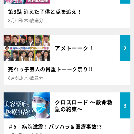
第3話 消えた子供と兎を追え！
8月6日(木)放送分
アメトーーク！
2
売れっ子芸人の貴重トーーク祭り!!
8月6日(木)放送分
クロスロード ～救命救
3
急の約束～
＃5 病院激震！パワハラ＆医療事故!?