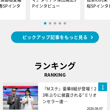
香SPインタ
Pインタビュー
桜SPイ
ピックアップ記事をもっと見る
ランキング
RANKING
1
『Mステ』豪華8組が登場！2
3年ぶりに披露される“ミリオ
ンセラー達…
2026.08.07