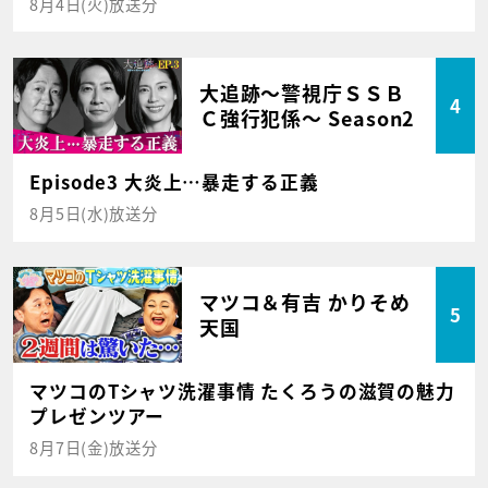
8月4日(火)放送分
大追跡～警視庁ＳＳＢ
4
Ｃ強行犯係～ Season2
Episode3 大炎上…暴走する正義
8月5日(水)放送分
マツコ＆有吉 かりそめ
5
天国
マツコのTシャツ洗濯事情 たくろうの滋賀の魅力
プレゼンツアー
8月7日(金)放送分