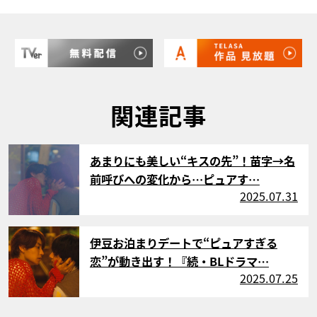
関連記事
サムネイル
あまりにも美しい“キスの先”！苗字→名
前呼びへの変化から…ピュアす…
2025.07.31
サムネイル
伊豆お泊まりデートで“ピュアすぎる
恋”が動き出す！『続・BLドラマ…
2025.07.25