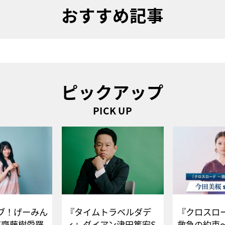
おすすめ記事
ピックアップ
PICK UP
ブ！げーみん
『タイムトラベルダデ
『クロスロー
E齋藤樹愛羅
ィ』ダイアン津田篤宏S
救急の約束