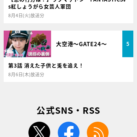
s紅しょうがら女芸人軍団
8月4日(火)放送分
大空港～GATE24～
5
第3話 消えた子供と兎を追え！
8月6日(木)放送分
公式SNS・RSS
twitter
facebook
rss