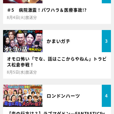
＃5 病院激震！パワハラ＆医療事故!?
8月4日(火)放送分
かまいガチ
3
オモロ怖い「でな、話はここからやねん」トラビ
ス松倉参戦！
8月5日(水)放送分
ロンドンハーツ
4
【恋の行方は？】ラブマゲドン…FANTASTICSv