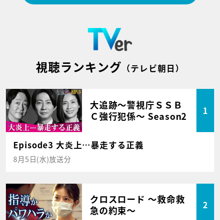
視聴ランキング
（テレビ朝日）
大追跡～警視庁ＳＳＢ
1
Ｃ強行犯係～ Season2
Episode3 大炎上…暴走する正義
8月5日(水)放送分
クロスロード ～救命救
2
急の約束～