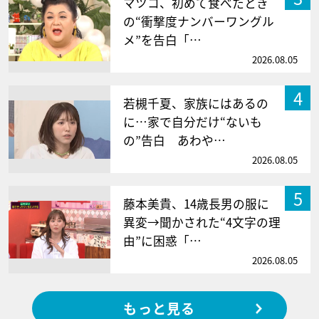
マツコ、初めて食べたとき
の“衝撃度ナンバーワングル
メ”を告白「…
2026.08.05
4
若槻千夏、家族にはあるの
に…家で自分だけ“ないも
の”告白 あわや…
2026.08.05
5
藤本美貴、14歳長男の服に
異変→聞かされた“4文字の理
由”に困惑「…
2026.08.05
もっと見る