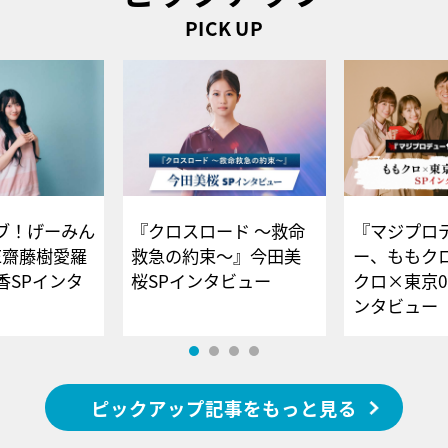
PICK UP
ブ！げーみん
『クロスロード ～救命
『マジプロ
E齋藤樹愛羅
救急の約束～』今田美
ー、ももク
香SPインタ
桜SPインタビュー
クロ×東京0
ンタビュー
ピックアップ記事をもっと見る