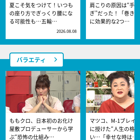
夏こそ気をつけて！いつも
肩こりの原因は“手
の座り方でぎっくり腰にな
ぎ”だった！「巻き
る可能性も…五輪…
に効果的な2つ…
2026.08.08
2
バラエティ
ももクロ、日本初のお化け
マツコ、M-1ブレイ
屋敷プロデューサーから学
に授けた“人生の格言
ぶ“恐怖の仕組み…
い…「幸せな時は…