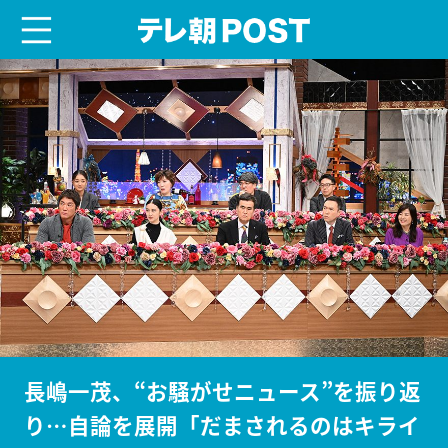
menu
テレ朝POST
長嶋一茂、“お騒がせニュース”を振り返
り…自論を展開「だまされるのはキライ