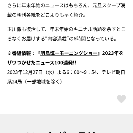
さらに年末年始のニュースはもちろん、元旦スクープ満
載の朝刊各紙をどこよりも早く紹介。
玉川徹も復活して、年末年始のキニナル話題を余すとこ
ろなくお届けする“内容満載”の6時間となっている。
※番組情報：『
羽鳥慎一モーニングショー
』2023年を
ザワつかせたニュース100連発!!
2023年12月27日（水）よる6：00～9：54、テレビ朝日
系24局（一部地域を除く）
ス