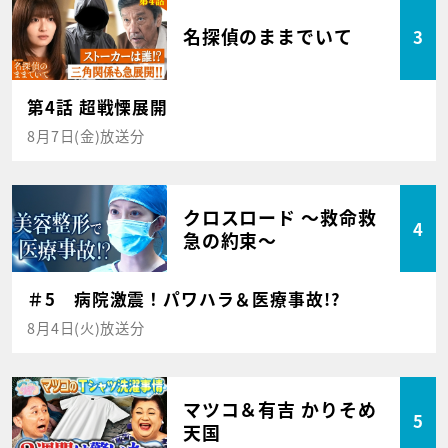
名探偵のままでいて
3
第4話 超戦慄展開
8月7日(金)放送分
クロスロード ～救命救
4
急の約束～
＃5 病院激震！パワハラ＆医療事故!?
8月4日(火)放送分
マツコ＆有吉 かりそめ
5
天国