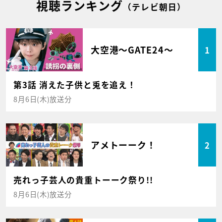
視聴ランキング
（テレビ朝日）
大空港～GATE24～
1
第3話 消えた子供と兎を追え！
8月6日(木)放送分
アメトーーク！
2
売れっ子芸人の貴重トーーク祭り!!
8月6日(木)放送分