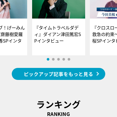
ブ！げーみん
『タイムトラベルダデ
『クロスロー
E齋藤樹愛羅
ィ』ダイアン津田篤宏S
救急の約束
香SPインタ
Pインタビュー
桜SPイ
ピックアップ記事をもっと見る
ランキング
RANKING