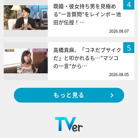
4
既婚・彼女持ち男を見極め
る“一言質問”をレインボー池
田が伝授！…
2026.08.07
5
高橋真麻、「コネだブサイク
だ」と叩かれるも…“マツコ
の一言”から…
2026.08.05
もっと見る