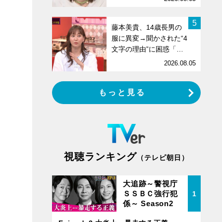
5
藤本美貴、14歳長男の
服に異変→聞かされた“4
文字の理由”に困惑「…
2026.08.05
もっと見る
視聴ランキング
（テレビ朝日）
大追跡～警視庁
ＳＳＢＣ強行犯
1
係～ Season2