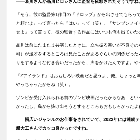
――哀川さんが品川ヒロシさんに監督を依頼されたそうですね
「そう。彼の監督第1作目の『ドロップ』から出させてもらっ
と頼むよ』って言ったら『はい』って（笑）。『サンブンノイ
せよ』って言って、彼の監督する作品にはいつも俺も出ていた
品川は前にたまたま共演したときに、立ち振る舞いが不良その
司）が漫才をするところは見たことがあるぐらいの関係だった
りをするような付き合いだったから、声をかけたんですよ。や
『Zアイランド』はおもしろい映画だと思うよ、俺。ちょっと
やっちゃったからね（笑）。
ゾンビが受け入れられる前のゾンビ映画だったからなあ…とい
かったし、島から抜け出そうとするところもおもしろかったよ
――幅広いジャンルのお仕事をされていて、2022年には連続
船大工さんでカッコ良かったですね。