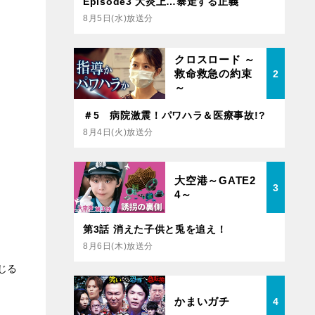
Episode3 大炎上…暴走する正義
8月5日(水)放送分
クロスロード ～
救命救急の約束
2
～
＃5 病院激震！パワハラ＆医療事故!?
8月4日(火)放送分
大空港～GATE2
3
4～
第3話 消えた子供と兎を追え！
8月6日(木)放送分
じる
かまいガチ
4