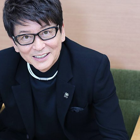
『アイ＝ラブ！げーみん
E齋藤樹愛羅＆佐々木舞
ビュー