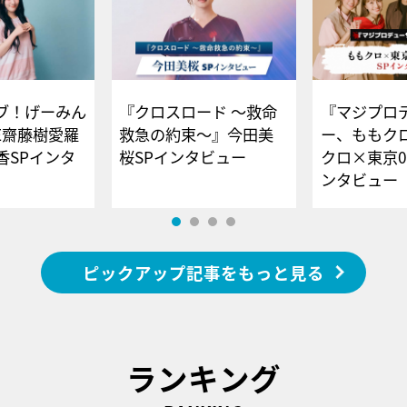
ブ！げーみん
『クロスロード ～救命
『マジプロ
E齋藤樹愛羅
救急の約束～』今田美
ー、ももク
香SPインタ
桜SPインタビュー
クロ×東京0
ンタビュー
ピックアップ記事をもっと見る
ランキング