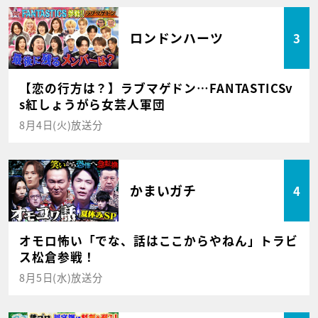
ロンドンハーツ
3
【恋の行方は？】ラブマゲドン…FANTASTICSv
s紅しょうがら女芸人軍団
8月4日(火)放送分
かまいガチ
4
オモロ怖い「でな、話はここからやねん」トラビ
ス松倉参戦！
8月5日(水)放送分