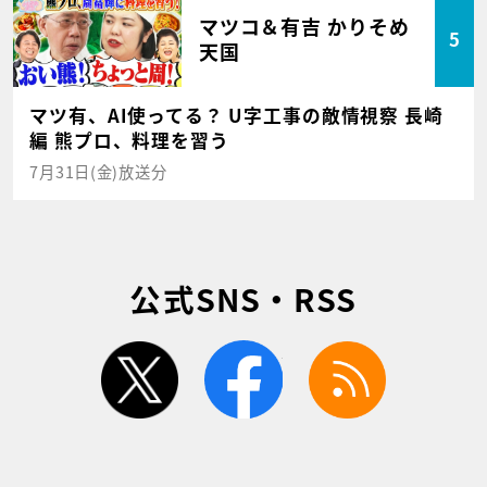
マツコ＆有吉 かりそめ
5
天国
マツ有、AI使ってる？ U字工事の敵情視察 長崎
編 熊プロ、料理を習う
7月31日(金)放送分
公式SNS・RSS
twitter
facebook
rss