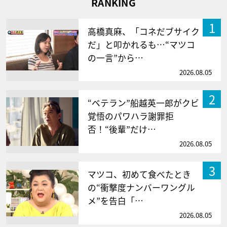
RANKING
1
高橋真麻、「コネだブサイク
だ」と叩かれるも…“マツコ
の一言”から…
2026.08.05
2
“ベテラン”船越英一郎がクビ
覚悟のパワハラ謝罪拒
否！“後輩”だけ…
2026.08.05
3
マツコ、初めて食べたとき
の“衝撃度ナンバーワングル
メ”を告白「…
2026.08.05