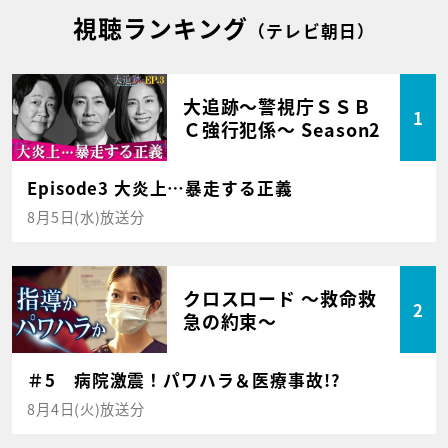
視聴ランキング
（テレビ朝日）
大追跡～警視庁ＳＳＢ
1
Ｃ強行犯係～ Season2
Episode3 大炎上…暴走する正義
8月5日(水)放送分
クロスロード ～救命救
2
急の約束～
＃5 病院激震！パワハラ＆医療事故!?
8月4日(火)放送分