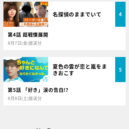
名探偵のままでいて
4
第4話 超戦慄展開
8月7日(金)放送分
夏色の雲が恋と嵐をま
5
きおこす
第5話 「好き」涙の告白!?
8月8日(土)放送分