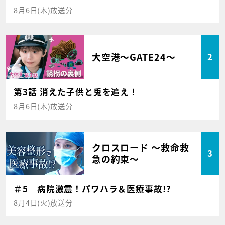
8月6日(木)放送分
大空港～GATE24～
2
第3話 消えた子供と兎を追え！
8月6日(木)放送分
クロスロード ～救命救
3
急の約束～
＃5 病院激震！パワハラ＆医療事故!?
8月4日(火)放送分