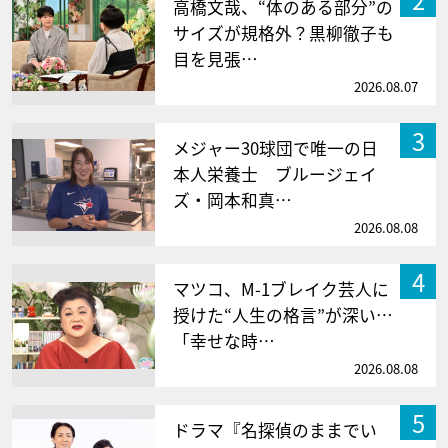
高橋文哉、“体のある部分”の
サイズが規格外？黒柳徹子も
目を見張…
2026.08.07
3
メジャー30球団で唯一の日
本人栄養士 ブルージェイ
ズ・岡本和真…
2026.08.08
4
マツコ、M-1ブレイク芸人に
授けた“人生の格言”が深い…
「幸せな時…
2026.08.08
5
ドラマ『名探偵のままでい