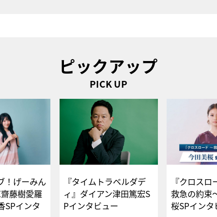
ピックアップ
PICK UP
ブ！げーみん
『タイムトラベルダデ
『クロスロー
E齋藤樹愛羅
ィ』ダイアン津田篤宏S
救急の約束
香SPインタ
Pインタビュー
桜SPイ