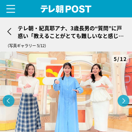
menu
テレ朝POST
テレ朝・紀真耶アナ、3歳長男の“質問”に戸
惑い「教えることがとても難しいなと感じた
出来事」
（写真ギャラリー 5/12）
5/12