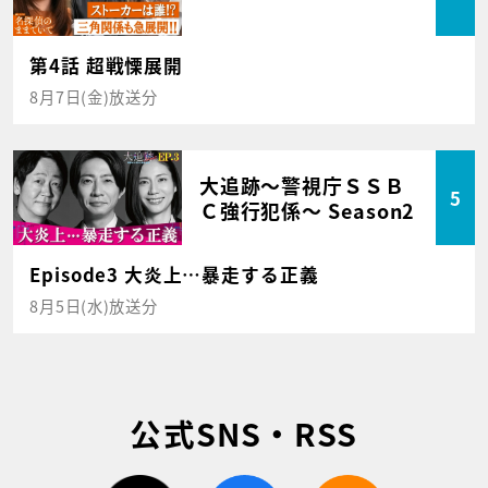
第4話 超戦慄展開
8月7日(金)放送分
大追跡～警視庁ＳＳＢ
5
Ｃ強行犯係～ Season2
Episode3 大炎上…暴走する正義
8月5日(水)放送分
公式SNS・RSS
twitter
facebook
rss