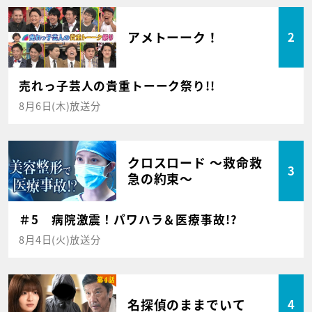
アメトーーク！
2
売れっ子芸人の貴重トーーク祭り!!
8月6日(木)放送分
クロスロード ～救命救
3
急の約束～
＃5 病院激震！パワハラ＆医療事故!?
8月4日(火)放送分
名探偵のままでいて
4