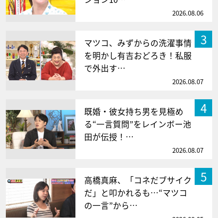
2026.08.06
3
マツコ、みずからの洗濯事情
を明かし有吉おどろき！私服
で外出す…
2026.08.07
4
既婚・彼女持ち男を見極め
る“一言質問”をレインボー池
田が伝授！…
2026.08.07
5
高橋真麻、「コネだブサイク
だ」と叩かれるも…“マツコ
の一言”から…