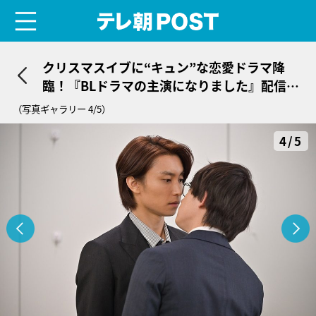
menu
テレ朝POST
クリスマスイブに“キュン”な恋愛ドラマ降
臨！『BLドラマの主演になりました』配信ス
タート
（写真ギャラリー 4/5）
4/5