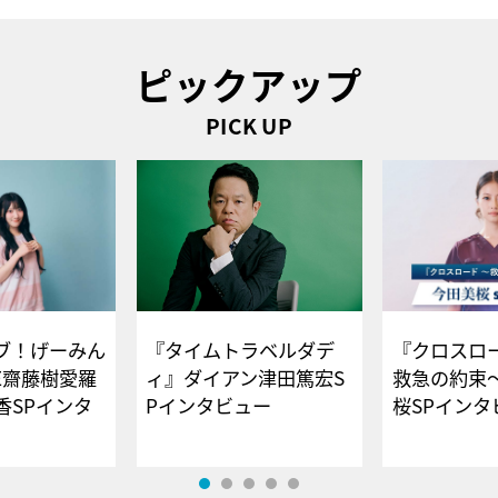
ピックアップ
PICK UP
ブ！げーみん
『タイムトラベルダデ
『クロスロー
E齋藤樹愛羅
ィ』ダイアン津田篤宏S
救急の約束
香SPインタ
Pインタビュー
桜SPイ