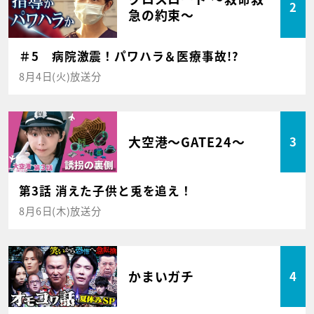
2
急の約束～
＃5 病院激震！パワハラ＆医療事故!?
8月4日(火)放送分
大空港～GATE24～
3
第3話 消えた子供と兎を追え！
8月6日(木)放送分
かまいガチ
4