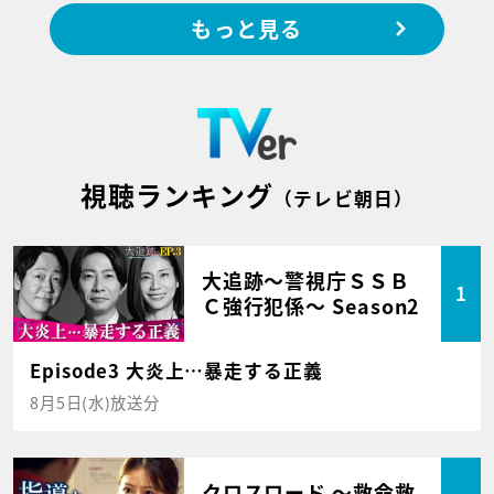
もっと見る
視聴ランキング
（テレビ朝日）
大追跡～警視庁ＳＳＢ
1
Ｃ強行犯係～ Season2
Episode3 大炎上…暴走する正義
8月5日(水)放送分
クロスロード ～救命救