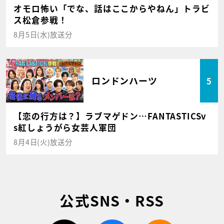
オモロ怖い「でな、話はここからやねん」トラビ
ス松倉参戦！
8月5日(水)放送分
ロンドンハーツ
5
【恋の行方は？】ラブマゲドン…FANTASTICSv
s紅しょうがら女芸人軍団
8月4日(火)放送分
公式SNS・RSS
twitter
facebook
rss