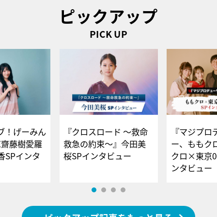
ピックアップ
PICK UP
ブ！げーみん
『クロスロード ～救命
『マジプロ
E齋藤樹愛羅
救急の約束～』今田美
ー、ももク
香SPインタ
桜SPインタビュー
クロ×東京0
ンタビュー