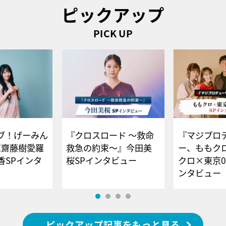
ピックアップ
PICK UP
ブ！げーみん
『クロスロード ～救命
『マジプロ
E齋藤樹愛羅
救急の約束～』今田美
ー、ももク
香SPインタ
桜SPインタビュー
クロ×東京0
ンタビュー
ピックアップ記事をもっと見る