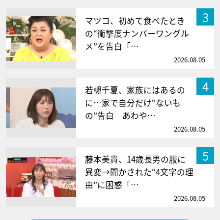
3
マツコ、初めて食べたとき
の“衝撃度ナンバーワングル
メ”を告白「…
2026.08.05
4
若槻千夏、家族にはあるの
に…家で自分だけ“ないも
の”告白 あわや…
2026.08.05
5
藤本美貴、14歳長男の服に
異変→聞かされた“4文字の理
由”に困惑「…
2026.08.05