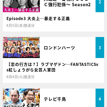
2
Ｃ強行犯係～ Season2
Episode3 大炎上…暴走する正義
8月5日(水)放送分
ロンドンハーツ
3
【恋の行方は？】ラブマゲドン…FANTASTICSv
s紅しょうがら女芸人軍団
8月4日(火)放送分
テレビ千鳥
4