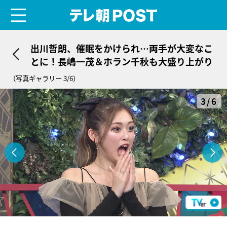
menu
テレ朝POST
出川哲朗、催眠をかけられ…両手が大変なこ
とに！長嶋一茂＆ホラン千秋も大盛り上がり
（写真ギャラリー 3/6）
3/6