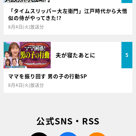
「タイムスリッパー大左衛門」江戸時代から大悟
似の侍がやってきた!?
8月4日(火)放送分
夫が寝たあとに
5
ママを振り回す 男の子の行動SP
8月4日(火)放送分
公式SNS・RSS
twitter
facebook
rss