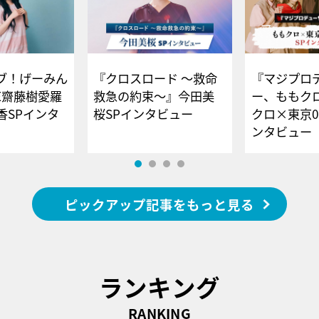
ブ！げーみん
『クロスロード ～救命
『マジプロ
E齋藤樹愛羅
救急の約束～』今田美
ー、ももク
香SPインタ
桜SPインタビュー
クロ×東京0
ンタビュー
ピックアップ記事をもっと見る
ランキング
RANKING