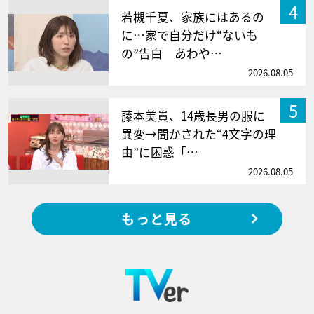
4
若槻千夏、家族にはあるの
に…家で自分だけ“ないも
の”告白 あわや…
2026.08.05
5
藤本美貴、14歳長男の服に
異変→聞かされた“4文字の理
由”に困惑「…
2026.08.05
もっと見る