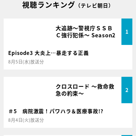
視聴ランキング
（テレビ朝日）
大追跡～警視庁ＳＳＢ
1
Ｃ強行犯係～ Season2
Episode3 大炎上…暴走する正義
8月5日(水)放送分
クロスロード ～救命救
2
急の約束～
＃5 病院激震！パワハラ＆医療事故!?
8月4日(火)放送分