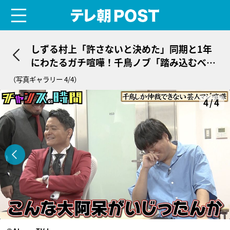
menu
テレ朝POST
しずる村上「許さないと決めた」同期と1年
にわたるガチ喧嘩！千鳥ノブ「踏み込むべき
ところじゃない」
（写真ギャラリー 4/4）
4/4