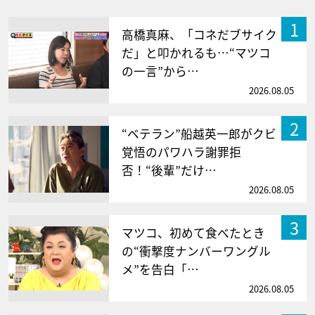
1
高橋真麻、「コネだブサイク
だ」と叩かれるも…“マツコ
の一言”から…
2026.08.05
2
“ベテラン”船越英一郎がクビ
覚悟のパワハラ謝罪拒
否！“後輩”だけ…
2026.08.05
3
マツコ、初めて食べたとき
の“衝撃度ナンバーワングル
メ”を告白「…
2026.08.05