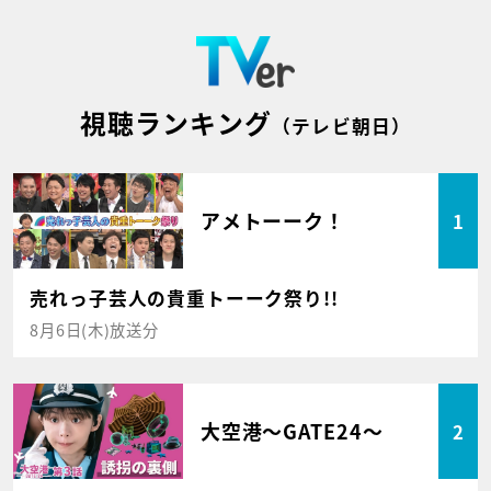
視聴ランキング
（テレビ朝日）
アメトーーク！
1
売れっ子芸人の貴重トーーク祭り!!
8月6日(木)放送分
大空港～GATE24～
2