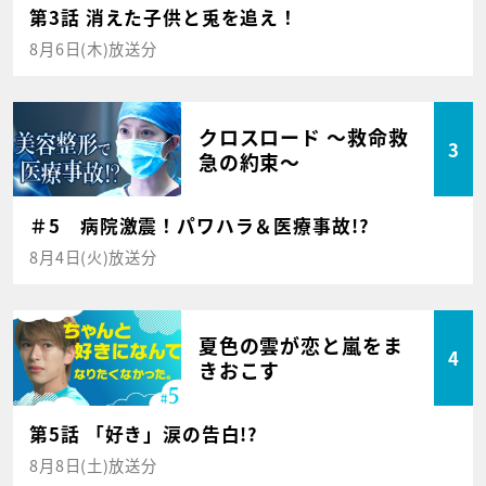
第3話 消えた子供と兎を追え！
8月6日(木)放送分
クロスロード ～救命救
3
急の約束～
＃5 病院激震！パワハラ＆医療事故!?
8月4日(火)放送分
夏色の雲が恋と嵐をま
4
きおこす
第5話 「好き」涙の告白!?
8月8日(土)放送分