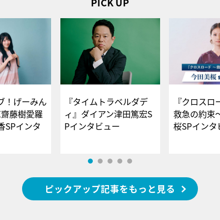
PICK UP
ブ！げーみん
『タイムトラベルダデ
『クロスロー
E齋藤樹愛羅
ィ』ダイアン津田篤宏S
救急の約束
香SPインタ
Pインタビュー
桜SPイ
ピックアップ記事をもっと見る