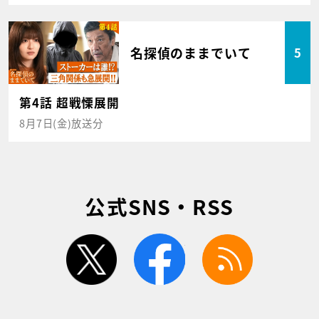
名探偵のままでいて
5
第4話 超戦慄展開
8月7日(金)放送分
公式SNS・RSS
twitter
facebook
rss