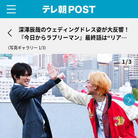
menu
テレ朝POST
深澤辰哉のウェディングドレス姿が大反響！
『今日からラブリーマン』最終話は“リア
ル”な恋のチャンスが
（写真ギャラリー 1/3）
1/3