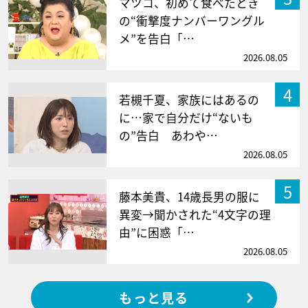
マツコ、初めて食べたとき
の“衝撃度ナンバーワングル
メ”を告白「…
2026.08.05
4
若槻千夏、家族にはあるの
に…家で自分だけ“ないも
の”告白 あわや…
2026.08.05
5
藤本美貴、14歳長男の服に
異変→聞かされた“4文字の理
由”に困惑「…
2026.08.05
もっと見る