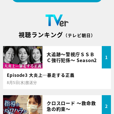
視聴ランキング
（テレビ朝日）
大追跡～警視庁ＳＳＢ
1
Ｃ強行犯係～ Season2
Episode3 大炎上…暴走する正義
8月5日(水)放送分
クロスロード ～救命救
2
急の約束～