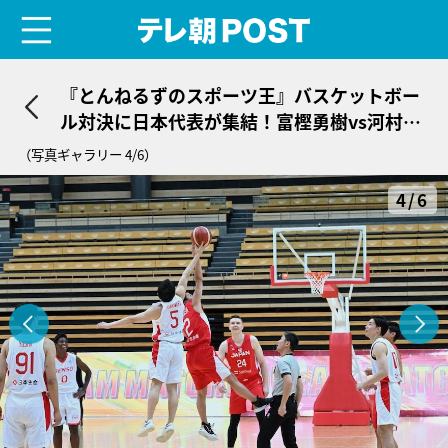
menu
テレ朝POST
『とんねるずのスポーツ王』バスケットボー
ル対決に日本代表が集結！富樫勇樹vs河村勇
輝の対決も
（写真ギャラリー 4/6）
4/6