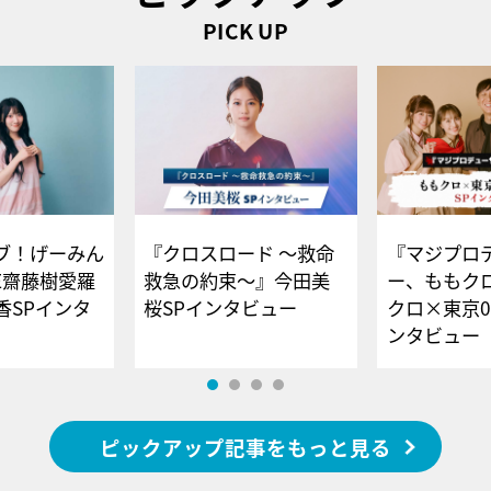
PICK UP
ブ！げーみん
『クロスロード ～救命
『マジプロ
E齋藤樹愛羅
救急の約束～』今田美
ー、ももク
香SPインタ
桜SPインタビュー
クロ×東京0
ンタビュー
ピックアップ記事をもっと見る