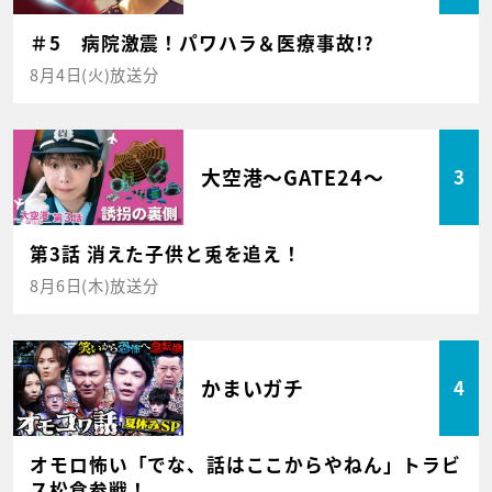
＃5 病院激震！パワハラ＆医療事故!?
8月4日(火)放送分
大空港～GATE24～
3
第3話 消えた子供と兎を追え！
8月6日(木)放送分
かまいガチ
4
オモロ怖い「でな、話はここからやねん」トラビ
ス松倉参戦！