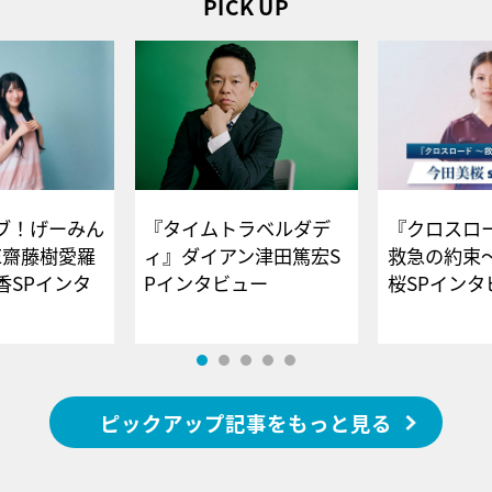
PICK UP
ブ！げーみん
『タイムトラベルダデ
『クロスロー
E齋藤樹愛羅
ィ』ダイアン津田篤宏S
救急の約束
香SPインタ
Pインタビュー
桜SPイ
ピックアップ記事をもっと見る