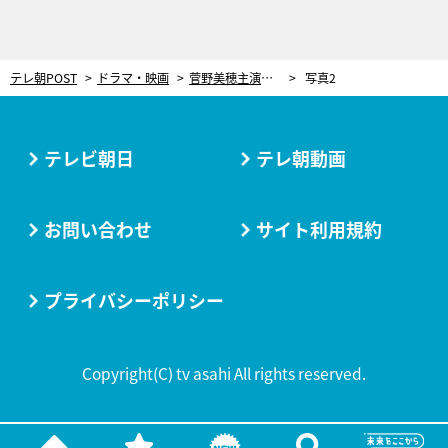
テレ朝POST
ドラマ・映画
菅野美穂主演『ゆりあ先生の赤い糸』、絆を強めつつあった“疑似家族”に崩壊の危機！
写真2
テレビ朝日
テレ朝動画
お問い合わせ
サイト利用規約
プライバシーポリシー
Copyright(C) tv asahi All rights reserved.