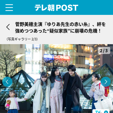
menu
テレ朝POST
菅野美穂主演『ゆりあ先生の赤い糸』、絆を
強めつつあった“疑似家族”に崩壊の危機！
（写真ギャラリー 2/3）
2/3