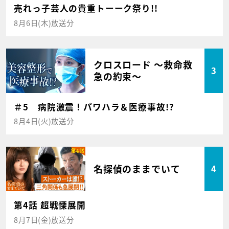
売れっ子芸人の貴重トーーク祭り!!
8月6日(木)放送分
クロスロード ～救命救
3
急の約束～
＃5 病院激震！パワハラ＆医療事故!?
8月4日(火)放送分
名探偵のままでいて
4
第4話 超戦慄展開
8月7日(金)放送分