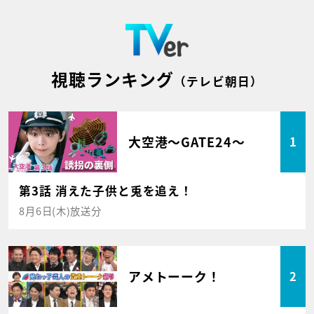
視聴ランキング
（テレビ朝日）
大空港～GATE24～
1
第3話 消えた子供と兎を追え！
8月6日(木)放送分
アメトーーク！
2