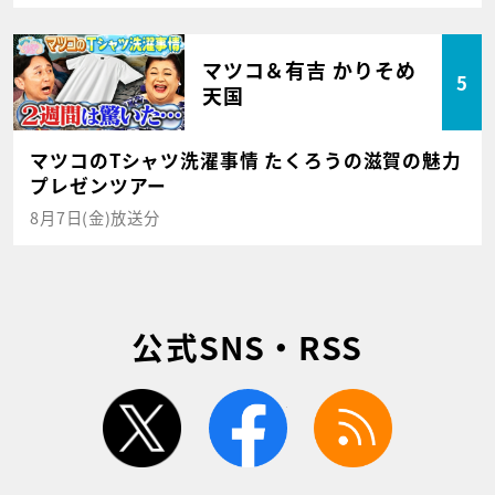
マツコ＆有吉 かりそめ
5
天国
マツコのTシャツ洗濯事情 たくろうの滋賀の魅力
プレゼンツアー
8月7日(金)放送分
公式SNS・RSS
twitter
facebook
rss