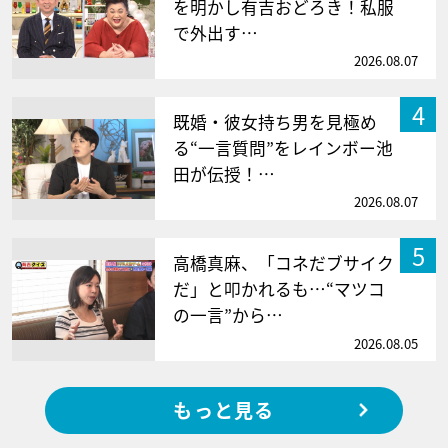
を明かし有吉おどろき！私服
で外出す…
2026.08.07
4
既婚・彼女持ち男を見極め
る“一言質問”をレインボー池
田が伝授！…
2026.08.07
5
高橋真麻、「コネだブサイク
だ」と叩かれるも…“マツコ
の一言”から…
2026.08.05
もっと見る