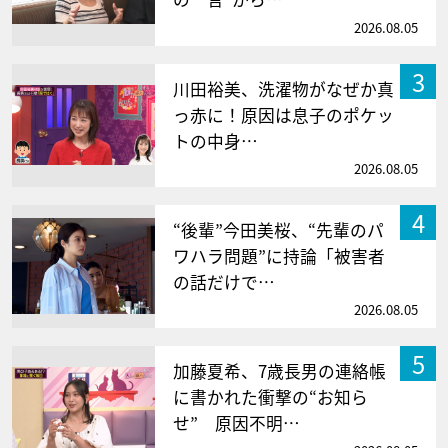
2026.08.05
3
川田裕美、洗濯物がなぜか真
っ赤に！原因は息子のポケッ
トの中身…
2026.08.05
4
“後輩”今田美桜、“先輩のパ
ワハラ問題”に持論「被害者
の話だけで…
2026.08.05
5
加藤夏希、7歳長男の連絡帳
に書かれた衝撃の“お知ら
せ” 原因不明…