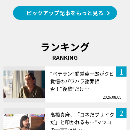
ピックアップ記事をもっと見る
ランキング
RANKING
1
“ベテラン”船越英一郎がクビ
覚悟のパワハラ謝罪拒
否！“後輩”だけ…
2026.08.05
2
高橋真麻、「コネだブサイク
だ」と叩かれるも…“マツコ
の一言”から…