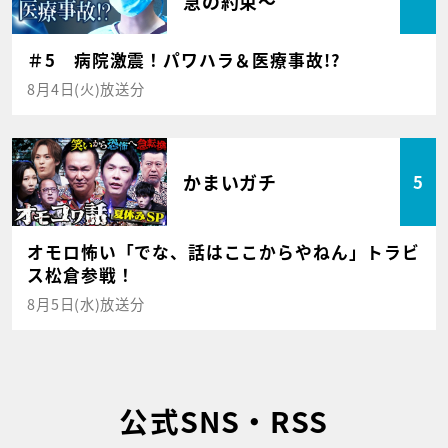
急の約束～
＃5 病院激震！パワハラ＆医療事故!?
8月4日(火)放送分
かまいガチ
5
オモロ怖い「でな、話はここからやねん」トラビ
ス松倉参戦！
8月5日(水)放送分
公式SNS・RSS