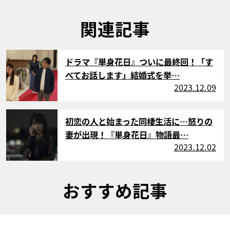
関連記事
サムネイル
ドラマ『単身花日』ついに最終回！「す
べてお話します」結婚式を挙…
2023.12.09
サムネイル
初恋の人と始まった同棲生活に…怒りの
妻が出現！『単身花日』物語最…
2023.12.02
おすすめ記事