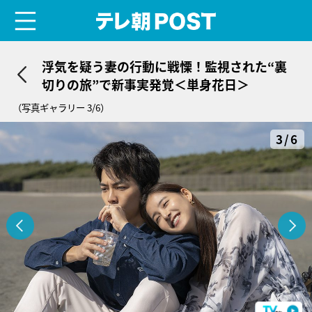
menu
テレ朝POST
浮気を疑う妻の行動に戦慄！監視された“裏
切りの旅”で新事実発覚＜単身花日＞
（写真ギャラリー 3/6）
3/6