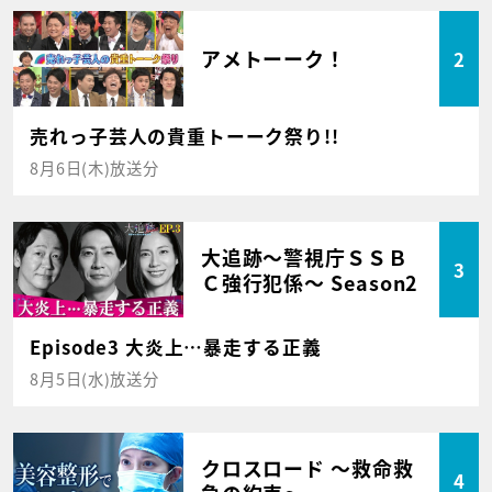
アメトーーク！
2
売れっ子芸人の貴重トーーク祭り!!
8月6日(木)放送分
大追跡～警視庁ＳＳＢ
3
Ｃ強行犯係～ Season2
Episode3 大炎上…暴走する正義
8月5日(水)放送分
クロスロード ～救命救
4