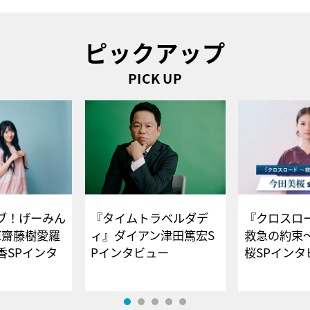
ピックアップ
PICK UP
ブ！げーみん
『タイムトラベルダデ
『クロスロー
E齋藤樹愛羅
ィ』ダイアン津田篤宏S
救急の約束
香SPインタ
Pインタビュー
桜SPイ