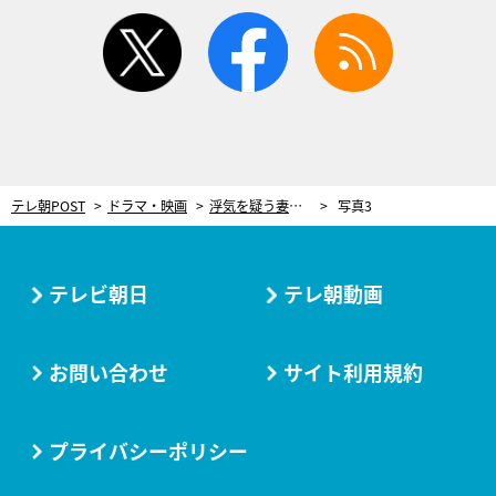
twitter
facebook
rss
テレ朝POST
ドラマ・映画
浮気を疑う妻の行動に戦慄！監視された“裏切りの旅”で新事実発覚＜単身花日＞
写真3
テレビ朝日
テレ朝動画
お問い合わせ
サイト利用規約
プライバシーポリシー