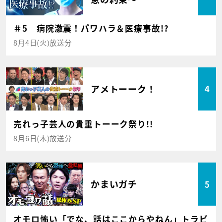
＃5 病院激震！パワハラ＆医療事故!?
8月4日(火)放送分
アメトーーク！
4
売れっ子芸人の貴重トーーク祭り!!
8月6日(木)放送分
かまいガチ
5
オモロ怖い「でな、話はここからやねん」トラビ