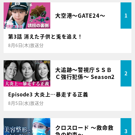
大空港～GATE24～
1
第3話 消えた子供と兎を追え！
8月6日(木)放送分
大追跡～警視庁ＳＳＢ
2
Ｃ強行犯係～ Season2
Episode3 大炎上…暴走する正義
8月5日(水)放送分
クロスロード ～救命救
3
急の約束～