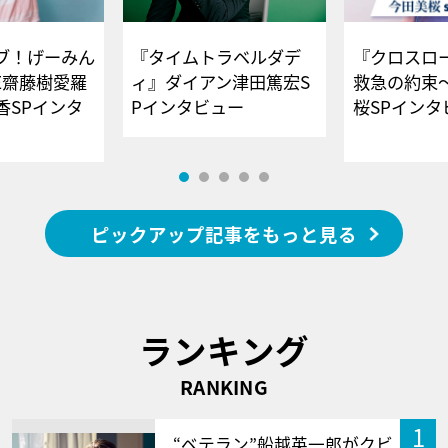
ブ！げーみん
『タイムトラベルダデ
『クロスロー
E齋藤樹愛羅
ィ』ダイアン津田篤宏S
救急の約束
香SPインタ
Pインタビュー
桜SPイ
ピックアップ記事をもっと見る
ランキング
RANKING
1
“ベテラン”船越英一郎がクビ