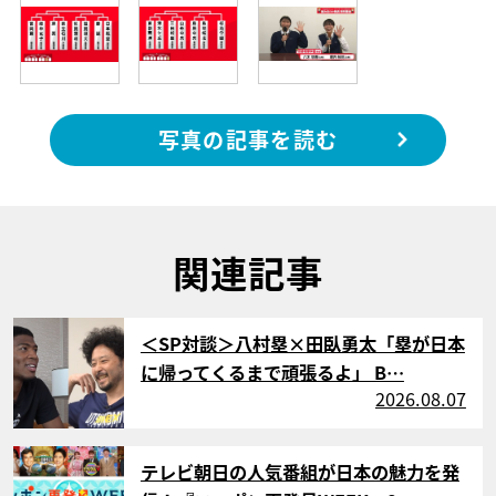
写真の記事を読む
関連記事
サムネイル
＜SP対談＞八村塁×田臥勇太「塁が日本
に帰ってくるまで頑張るよ」 B…
2026.08.07
サムネイル
テレビ朝日の人気番組が日本の魅力を発