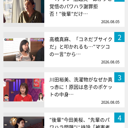
覚悟のパワハラ謝罪拒
否！“後輩”だけ…
2026.08.05
2
高橋真麻、「コネだブサイク
だ」と叩かれるも…“マツコ
の一言”から…
2026.08.05
3
川田裕美、洗濯物がなぜか真
っ赤に！原因は息子のポケッ
トの中身…
2026.08.05
4
“後輩”今田美桜、“先輩のパ
ワハラ問題”に持論「被害者