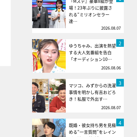
『Mステ』豪華8組が登
場！23年ぶりに披露さ
れる“ミリオンセラー
達…
2026.08.07
2
ゆうちゃみ、出演を熱望
する大人気番組を告白
「オーディション10…
2026.08.06
3
マツコ、みずからの洗濯
事情を明かし有吉おどろ
き！私服で外出す…
2026.08.07
4
既婚・彼女持ち男を見極
める“一言質問”をレイン