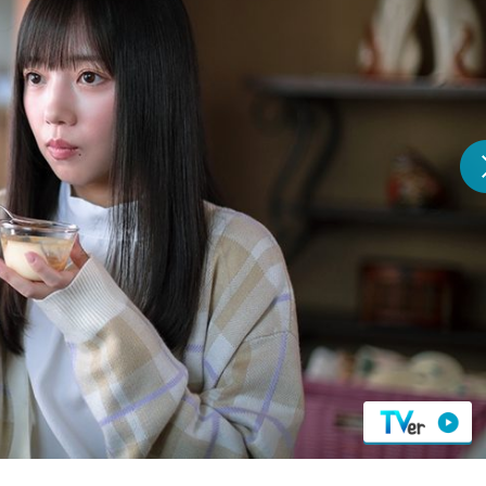
『アイ＝ラブ！げーみん
E齋藤樹愛羅＆佐々木舞
ビュー