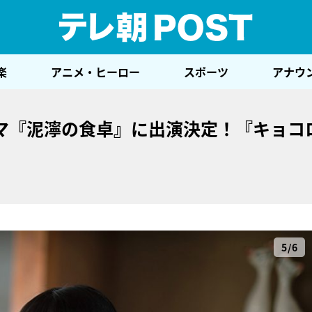
テレ
楽
アニメ・ヒーロー
スポーツ
アナウ
マ『泥濘の食卓』に出演決定！『キョコ
5/6