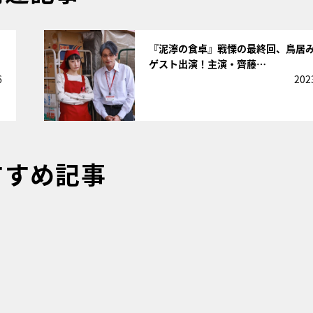
サムネイル
『泥濘の食卓』戦慄の最終回、鳥居
ゲスト出演！主演・齊藤…
6
202
すすめ記事