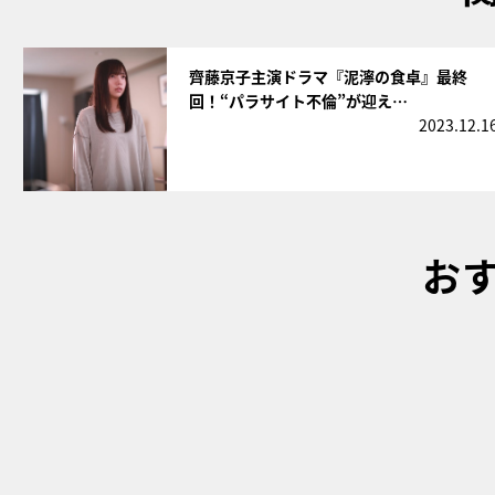
サムネイル
齊藤京子主演ドラマ『泥濘の食卓』最終
回！“パラサイト不倫”が迎え…
2023.12.1
お