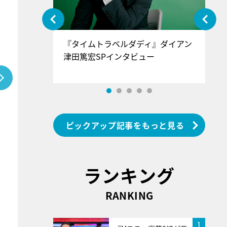
ぐ』＝LOV
『タイムトラベルダディ』ダイアン
『
香SPインタ
津田篤宏SPインタビュー
～
ピックアップ記事をもっと見る
ランキング
RANKING
1