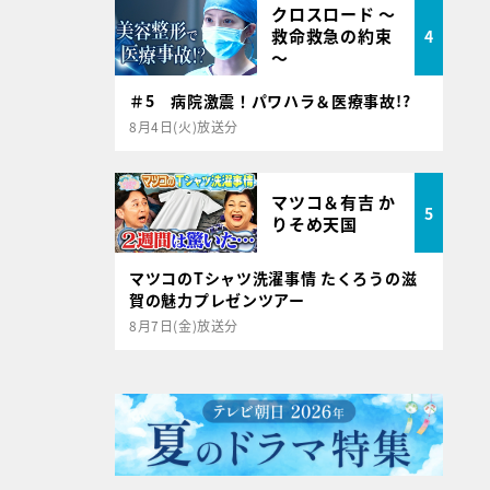
クロスロード ～
救命救急の約束
4
～
＃5 病院激震！パワハラ＆医療事故!?
8月4日(火)放送分
マツコ＆有吉 か
5
りそめ天国
マツコのTシャツ洗濯事情 たくろうの滋
賀の魅力プレゼンツアー
8月7日(金)放送分