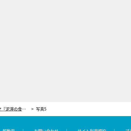
ヒコロヒー、齊藤京子主演ドラマ『泥濘の食卓』に出演決定！『キョコロヒー』でサプライズ解禁
写真5
レ朝動画
お問い合わせ
サイト利用規約
プ