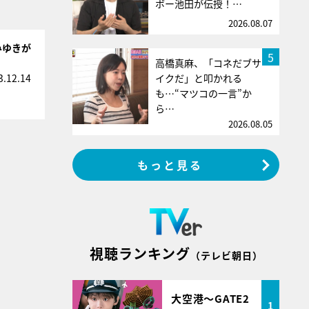
ボー池田が伝授！…
2026.08.07
みゆきが
5
高橋真麻、「コネだブサ
イクだ」と叩かれる
3.12.14
も…“マツコの一言”か
ら…
2026.08.05
もっと見る
視聴ランキング
（テレビ朝日）
大空港～GATE2
1