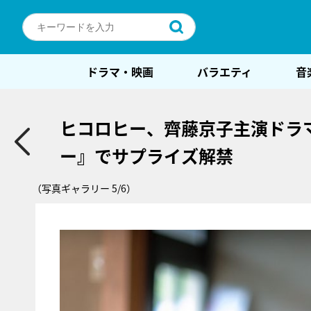
ドラマ・映画
バラエティ
音
ヒコロヒー、齊藤京子主演ドラ
ー』でサプライズ解禁
（写真ギャラリー 5/6）