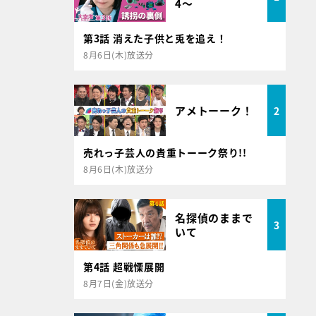
4～
第3話 消えた子供と兎を追え！
8月6日(木)放送分
アメトーーク！
2
売れっ子芸人の貴重トーーク祭り!!
8月6日(木)放送分
名探偵のままで
3
いて
第4話 超戦慄展開
8月7日(金)放送分