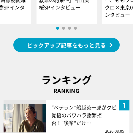
香SPインタ
桜SPインタビュー
クロ×東京0
ンタビュー
ピックアップ記事をもっと見る
ランキング
RANKING
1
“ベテラン”船越英一郎がクビ
覚悟のパワハラ謝罪拒
否！“後輩”だけ…
2026.08.05