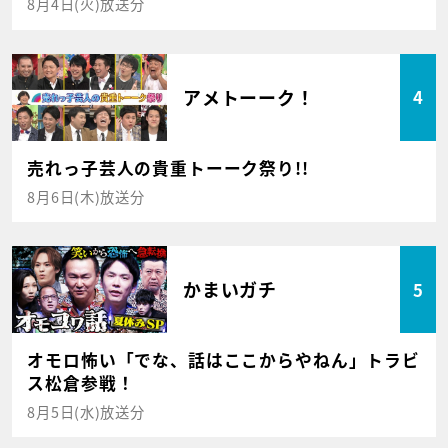
8月4日(火)放送分
アメトーーク！
4
売れっ子芸人の貴重トーーク祭り!!
8月6日(木)放送分
かまいガチ
5
オモロ怖い「でな、話はここからやねん」トラビ
ス松倉参戦！
8月5日(水)放送分