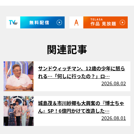
関連記事
サムネイル
サンドウィッチマン、12歳の少年に怒ら
れる…「何しに行ったの？」ロ…
2026.08.02
サムネイル
城島茂＆市川紗椰も大興奮の『博士ちゃ
ん』SP！6億円かけて改造した…
2026.08.01