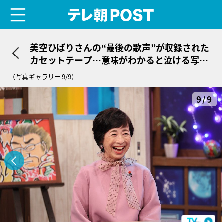
menu
テレ朝POST
美空ひばりさんの“最後の歌声”が収録された
カセットテープ…意味がわかると泣ける写真
に感動
（写真ギャラリー 9/9）
9/9