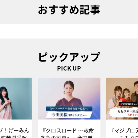
おすすめ記事
ピックアップ
PICK UP
ブ！げーみん
『クロスロード ～救命
『マジプロ
E齋藤樹愛羅
救急の約束～』今田美
ー、ももク