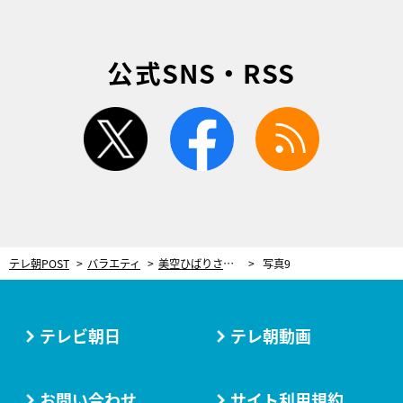
公式SNS・RSS
twitter
facebook
rss
テレ朝POST
バラエティ
美空ひばりさんの“最後の歌声”が収録されたカセットテープ…意味がわかると泣ける写真に感動
写真9
テレビ朝日
テレ朝動画
お問い合わせ
サイト利用規約