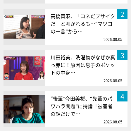
2
高橋真麻、「コネだブサイク
だ」と叩かれるも…“マツコ
の一言”から…
2026.08.05
3
川田裕美、洗濯物がなぜか真
っ赤に！原因は息子のポケッ
トの中身…
2026.08.05
4
“後輩”今田美桜、“先輩のパ
ワハラ問題”に持論「被害者
の話だけで…
2026.08.05