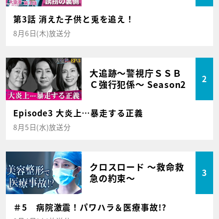
第3話 消えた子供と兎を追え！
8月6日(木)放送分
大追跡～警視庁ＳＳＢ
2
Ｃ強行犯係～ Season2
Episode3 大炎上…暴走する正義
8月5日(水)放送分
クロスロード ～救命救
3
急の約束～
＃5 病院激震！パワハラ＆医療事故!?