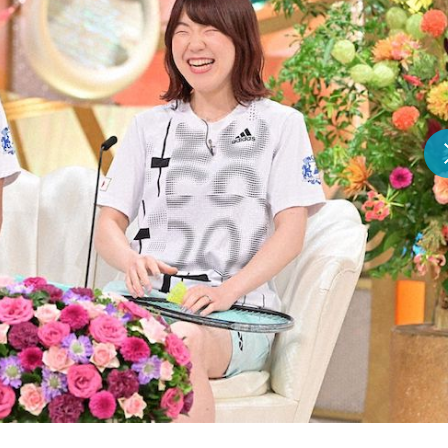
『アイ＝ラブ！げーみん
E齋藤樹愛羅＆佐々木舞
ビュー