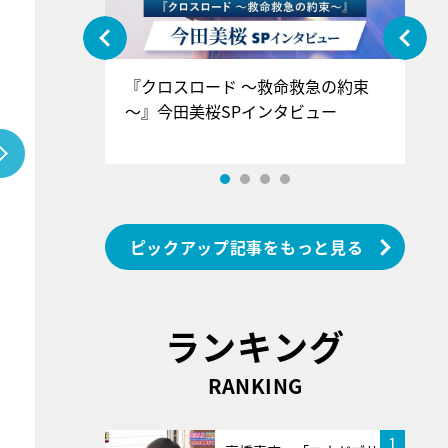
ぐ』＝LOV
『クロスロード ～救命救急の約束
『
香SPインタ
～』今田美桜SPインタビュー
ロ
ン
ピックアップ記事をもっと見る
ランキング
RANKING
1