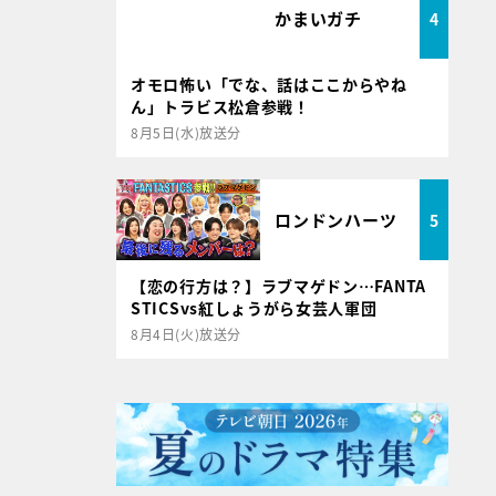
かまいガチ
4
オモロ怖い「でな、話はここからやね
ん」トラビス松倉参戦！
8月5日(水)放送分
ロンドンハーツ
5
【恋の行方は？】ラブマゲドン…FANTA
STICSvs紅しょうがら女芸人軍団
8月4日(火)放送分