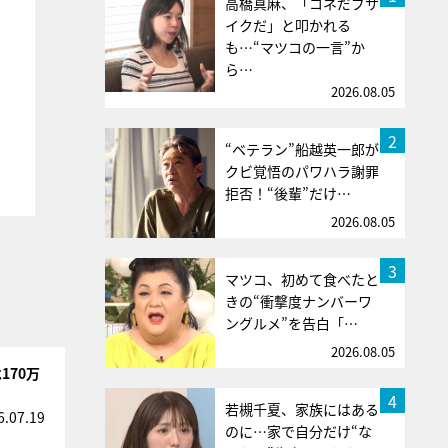
高橋真麻、「コネだブサ
イクだ」と叩かれる
も…“マツコの一言”か
ら…
2026.08.05
2
“ベテラン”船越英一郎が
クビ覚悟のパワハラ謝罪
拒否！“後輩”だけ…
2026.08.05
3
マツコ、初めて食べたと
きの“衝撃度ナンバーワ
ングルメ”を告白「…
2026.08.05
170万
4
若槻千夏、家族にはある
6.07.19
のに…家で自分だけ“な