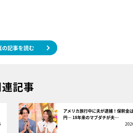
真の記事を読む
関連記事
サムネイル
さ
アメリカ旅行中に夫が逮捕！保釈金は
円… 18年来のマブダチが夫…
6
202