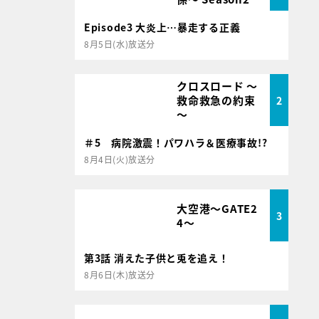
Episode3 大炎上…暴走する正義
8月5日(水)放送分
クロスロード ～
救命救急の約束
2
～
＃5 病院激震！パワハラ＆医療事故!?
8月4日(火)放送分
大空港～GATE2
3
4～
第3話 消えた子供と兎を追え！
8月6日(木)放送分