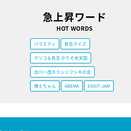
急上昇ワード
HOT WORDS
バラエティ
有吉クイズ
マツコ＆有吉 かりそめ天国
出川一茂ホラン☆フシギの会
博士ちゃん
ABEMA
EIGHT-JAM