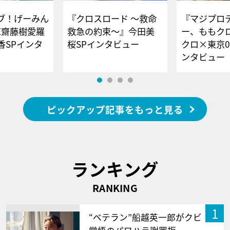
ブ！げーみん
『クロスロード ～救命
『マジプロ
E齋藤樹愛羅
救急の約束～』今田美
ー、ももク
香SPインタ
桜SPインタビュー
クロ×東京0
ンタビュー
ピックアップ記事をもっと見る
ランキング
RANKING
1
“ベテラン”船越英一郎がクビ