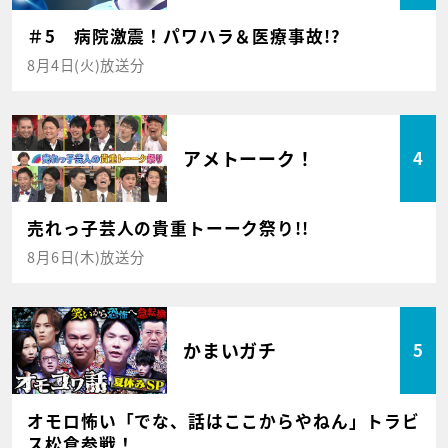
＃5 病院激震！パワハラ＆医療事故!?
8月4日(火)放送分
アメトーーク！
4
売れっ子芸人の貴重トーーク祭り!!
8月6日(木)放送分
かまいガチ
5
オモロ怖い「でな、話はここからやねん」トラビ
ス松倉参戦！