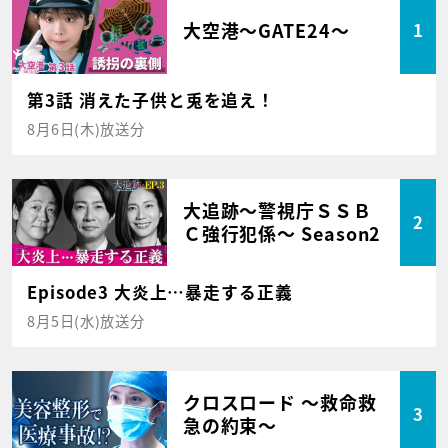
大空港～GATE24～
1
第3話 消えた子供と兎を追え！
8月6日(木)放送分
大追跡～警視庁ＳＳＢ
2
Ｃ強行犯係～ Season2
Episode3 大炎上…暴走する正義
8月5日(水)放送分
クロスロード ～救命救
3
急の約束～