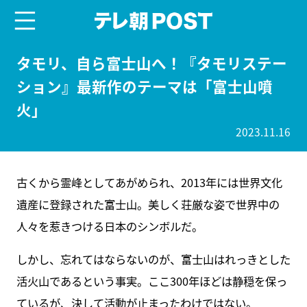
menu
テレ朝POST
タモリ、自ら富士山へ！『タモリステー
ション』最新作のテーマは「富士山噴
火」
2023.11.16
古くから霊峰としてあがめられ、2013年には世界文化
遺産に登録された富士山。美しく荘厳な姿で世界中の
人々を惹きつける日本のシンボルだ。
しかし、忘れてはならないのが、富士山はれっきとした
活火山であるという事実。ここ300年ほどは静穏を保っ
ているが、決して活動が止まったわけではない。