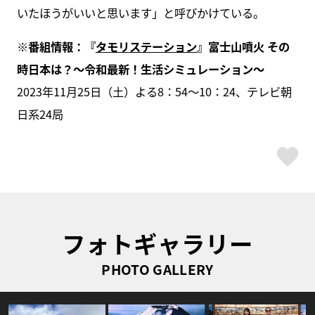
いたほうがいいと思います」と呼びかけている。
※番組情報：『
タモリステーション
』富士山噴火 その
時日本は？～令和最新！生活シミュレーション〜
2023年11月25日（土）よる8：54～10：24、テレビ朝
日系24局
ス
フォトギャラリー
PHOTO GALLERY