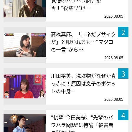
覚悟のパワハラ謝罪拒
否！“後輩”だけ…
2026.08.05
2
高橋真麻、「コネだブサイク
だ」と叩かれるも…“マツコ
の一言”から…
2026.08.05
3
川田裕美、洗濯物がなぜか真
っ赤に！原因は息子のポケッ
トの中身…
2026.08.05
4
“後輩”今田美桜、“先輩のパ
ワハラ問題”に持論「被害者