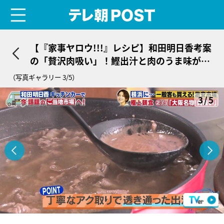
menu
テレ朝POST
【『家事ヤロウ!!!』レシピ】和田明日香考案
の「贅沢肉吸い」！鰹出汁と肉のうま味が絶
品
（写真ギャラリー 3/5）
3/5