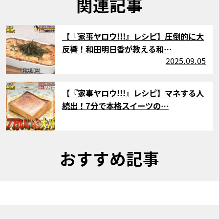
関連記事
サムネイル
【『家事ヤロウ!!!』レシピ】圧倒的に大
反響！和田明日香が教える和…
2025.09.05
サムネイル
【『家事ヤロウ!!!』レシピ】マネする人
続出！7分で本格スイーツの…
おすすめ記事