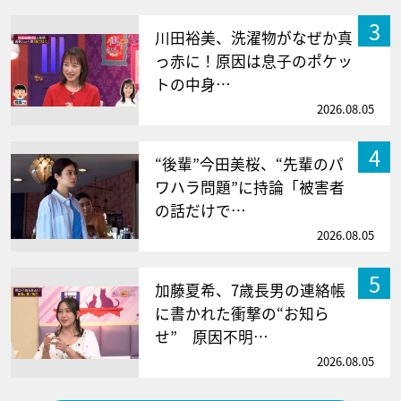
3
川田裕美、洗濯物がなぜか真
っ赤に！原因は息子のポケッ
トの中身…
2026.08.05
4
“後輩”今田美桜、“先輩のパ
ワハラ問題”に持論「被害者
の話だけで…
2026.08.05
5
加藤夏希、7歳長男の連絡帳
に書かれた衝撃の“お知ら
せ” 原因不明…
2026.08.05