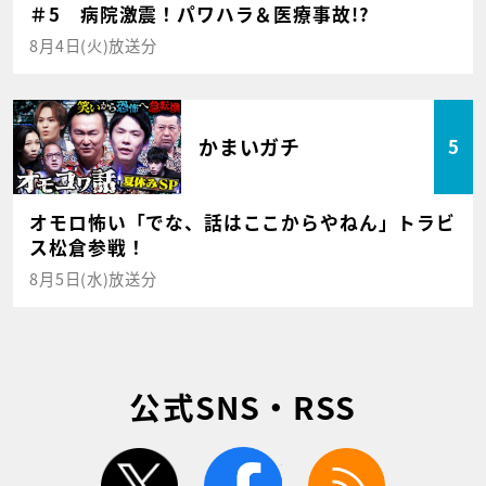
＃5 病院激震！パワハラ＆医療事故!?
8月4日(火)放送分
かまいガチ
5
オモロ怖い「でな、話はここからやねん」トラビ
ス松倉参戦！
8月5日(水)放送分
公式SNS・RSS
twitter
facebook
rss