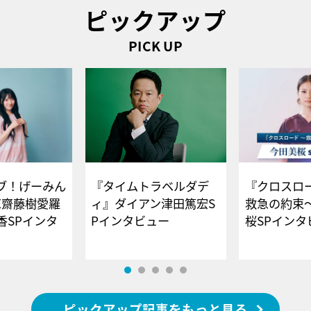
ピックアップ
PICK UP
ブ！げーみん
『タイムトラベルダデ
『クロスロー
E齋藤樹愛羅
ィ』ダイアン津田篤宏S
救急の約束
香SPインタ
Pインタビュー
桜SPイ
ピックアップ記事をもっと見る