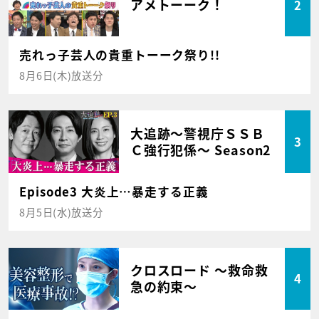
アメトーーク！
2
売れっ子芸人の貴重トーーク祭り!!
8月6日(木)放送分
大追跡～警視庁ＳＳＢ
3
Ｃ強行犯係～ Season2
Episode3 大炎上…暴走する正義
8月5日(水)放送分
クロスロード ～救命救
4
急の約束～