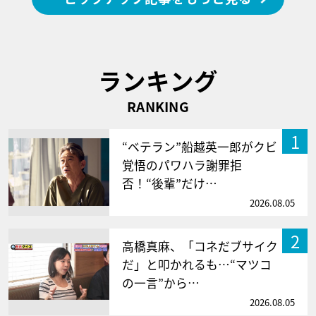
ランキング
RANKING
1
“ベテラン”船越英一郎がクビ
覚悟のパワハラ謝罪拒
否！“後輩”だけ…
2026.08.05
2
高橋真麻、「コネだブサイク
だ」と叩かれるも…“マツコ
の一言”から…
2026.08.05