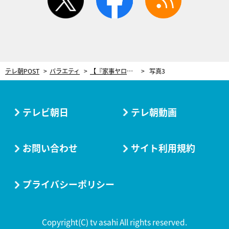
テレ朝POST
バラエティ
【『家事ヤロウ!!!』レシピ】和田明日香考案の「贅沢肉吸い」！鰹出汁と肉のうま味が絶品
写真3
テレビ朝日
テレ朝動画
お問い合わせ
サイト利用規約
プライバシーポリシー
Copyright(C) tv asahi All rights reserved.