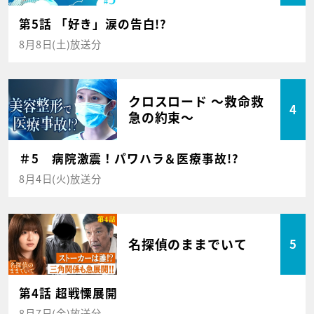
第5話 「好き」涙の告白!?
8月8日(土)放送分
クロスロード ～救命救
4
急の約束～
＃5 病院激震！パワハラ＆医療事故!?
8月4日(火)放送分
名探偵のままでいて
5
第4話 超戦慄展開
8月7日(金)放送分