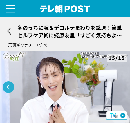
menu
テレ朝POST
冬のうちに腕＆デコルテまわりを撃退！簡単
セルフケア術に蛯原友里「すごく気持ちよさ
そう！」
（写真ギャラリー 15/15）
15/15