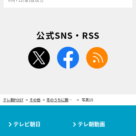
公式SNS・RSS
twitter
facebook
rss
テレ朝POST
その他
冬のうちに腕＆デコルテまわりを撃退！簡単セルフケア術に蛯原友里「すごく気持ちよさそう！」
写真15
テレビ朝日
テレ朝動画