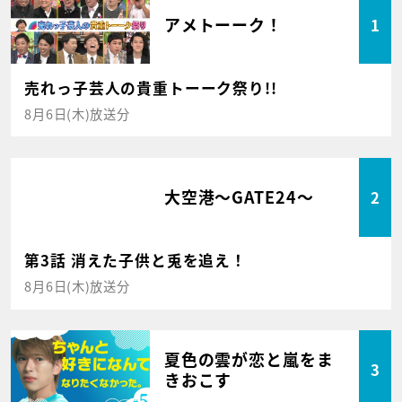
アメトーーク！
1
売れっ子芸人の貴重トーーク祭り!!
8月6日(木)放送分
大空港～GATE24～
2
第3話 消えた子供と兎を追え！
8月6日(木)放送分
夏色の雲が恋と嵐をま
3
きおこす