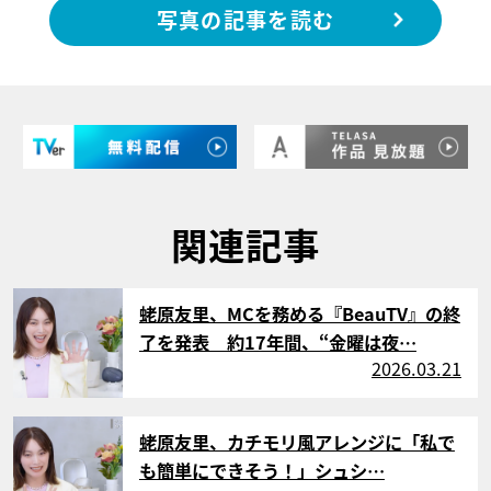
写真の記事を読む
関連記事
サムネイル
蛯原友里、MCを務める『BeauTV』の終
了を発表 約17年間、“金曜は夜…
2026.03.21
サムネイル
蛯原友里、カチモリ風アレンジに「私で
も簡単にできそう！」シュシ…