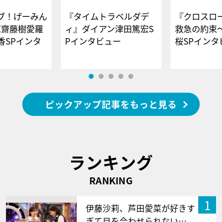
ブ！げーみん
『タイムトラベルダデ
『クロスロー
E齋藤樹愛羅
ィ』ダイアン津田篤宏S
救急の約束
香SPインタ
Pインタビュー
桜SPイ
ピックアップ記事をもっと見る
ランキング
RANKING
1
伊藤沙莉、芦田愛菜が好きす
ぎて目を合わせられない…