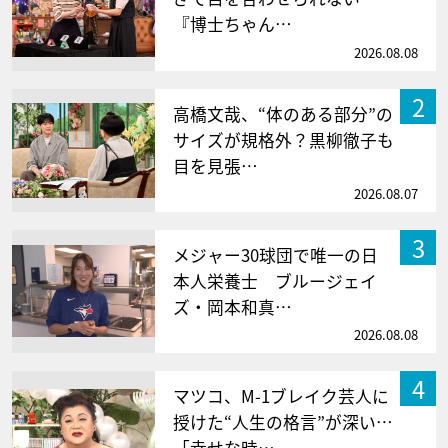
『博士ちゃん…
2026.08.08
2
高橋文哉、“体のある部分”の
サイズが規格外？黒柳徹子も
目を見張…
2026.08.07
3
メジャー30球団で唯一の日
本人栄養士 ブルージェイ
ズ・岡本和真…
2026.08.08
4
マツコ、M-1ブレイク芸人に
授けた“人生の格言”が深い…
「幸せな時…