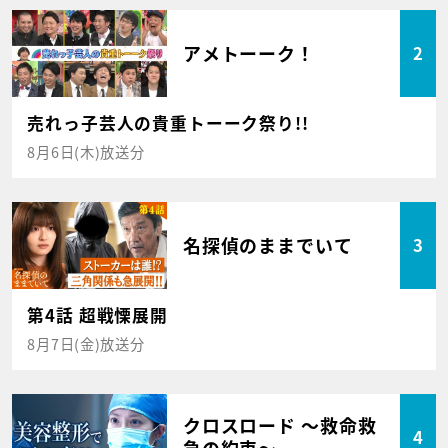
アメトーーク！
2
売れっ子芸人の貴重トーーク祭り!!
8月6日(木)放送分
名探偵のままでいて
3
第4話 超戦慄展開
8月7日(金)放送分
クロスロード ～救命救
4