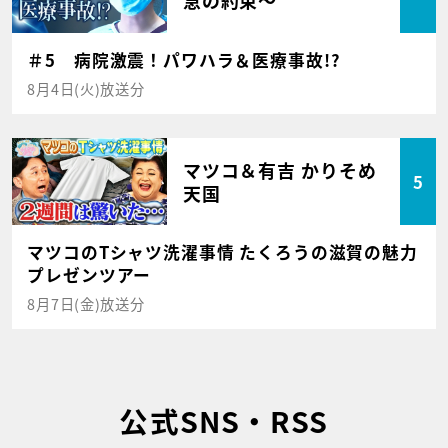
急の約束～
＃5 病院激震！パワハラ＆医療事故!?
8月4日(火)放送分
マツコ＆有吉 かりそめ
5
天国
マツコのTシャツ洗濯事情 たくろうの滋賀の魅力
プレゼンツアー
8月7日(金)放送分
公式SNS・RSS