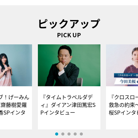
ピックアップ
PICK UP
ブ！げーみん
『タイムトラベルダデ
『クロスロー
E齋藤樹愛羅
ィ』ダイアン津田篤宏S
救急の約束
香SPインタ
Pインタビュー
桜SPイ