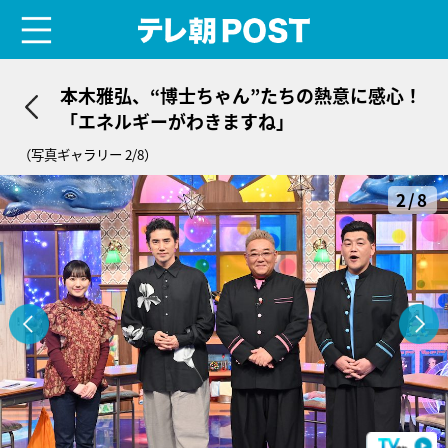
menu
テレ朝POST
本木雅弘、“博士ちゃん”たちの熱意に感心！
「エネルギーがわきますね」
（写真ギャラリー 2/8）
2/8