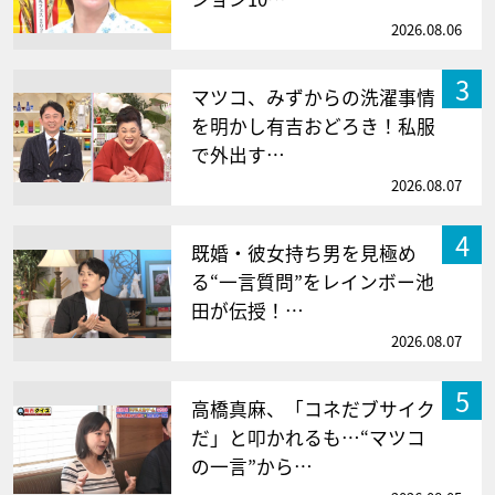
2026.08.06
3
マツコ、みずからの洗濯事情
を明かし有吉おどろき！私服
で外出す…
2026.08.07
4
既婚・彼女持ち男を見極め
る“一言質問”をレインボー池
田が伝授！…
2026.08.07
5
高橋真麻、「コネだブサイク
だ」と叩かれるも…“マツコ
の一言”から…