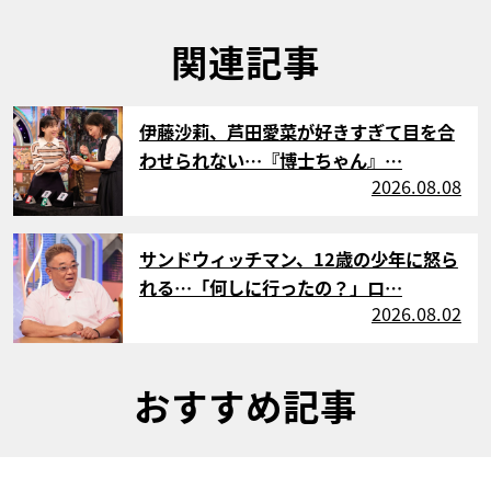
関連記事
サムネイル
伊藤沙莉、芦田愛菜が好きすぎて目を合
わせられない…『博士ちゃん』…
2026.08.08
サムネイル
サンドウィッチマン、12歳の少年に怒ら
れる…「何しに行ったの？」ロ…
2026.08.02
おすすめ記事