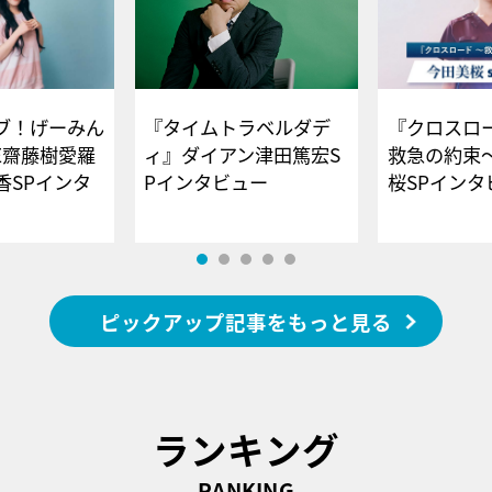
ブ！げーみん
『タイムトラベルダデ
『クロスロー
E齋藤樹愛羅
ィ』ダイアン津田篤宏S
救急の約束
香SPインタ
Pインタビュー
桜SPイ
ピックアップ記事をもっと見る
ランキング
RANKING