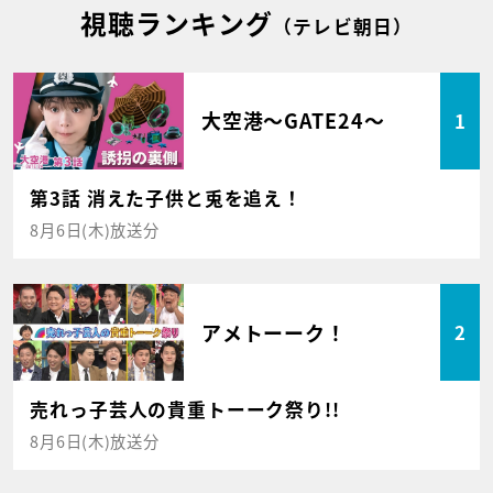
視聴ランキング
（テレビ朝日）
大空港～GATE24～
1
第3話 消えた子供と兎を追え！
8月6日(木)放送分
アメトーーク！
2
売れっ子芸人の貴重トーーク祭り!!
8月6日(木)放送分