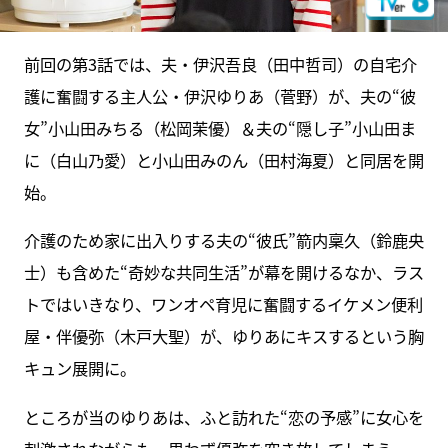
前回の第3話では、夫・伊沢吾良（田中哲司）の自宅介
護に奮闘する主人公・伊沢ゆりあ（菅野）が、夫の“彼
女”小山田みちる（松岡茉優）＆夫の“隠し子”小山田ま
に（白山乃愛）と小山田みのん（田村海夏）と同居を開
始。
介護のため家に出入りする夫の“彼氏”箭内稟久（鈴鹿央
士）も含めた“奇妙な共同生活”が幕を開けるなか、ラス
トではいきなり、ワンオペ育児に奮闘するイケメン便利
屋・伴優弥（木戸大聖）が、ゆりあにキスするという胸
キュン展開に。
ところが当のゆりあは、ふと訪れた“恋の予感”に女心を