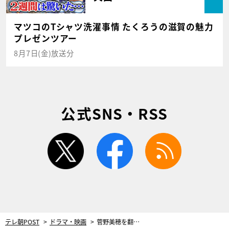
マツコのTシャツ洗濯事情 たくろうの滋賀の魅力
プレゼンツアー
8月7日(金)放送分
公式SNS・RSS
twitter
facebook
rss
テレ朝POST
ドラマ・映画
菅野美穂を翻弄する新キャラ登場！さらに夫の“彼女”が意味深すぎるハグ＆キス＜ゆりあ先生の赤い糸＞