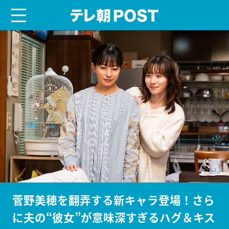
menu
テレ朝POST
菅野美穂を翻弄する新キャラ登場！さら
に夫の“彼女”が意味深すぎるハグ＆キス