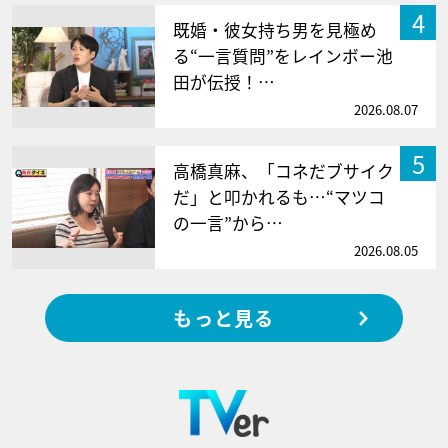
4
既婚・彼女持ち男を見極め
る“一言質問”をレインボー池
田が伝授！…
2026.08.07
5
高橋真麻、「コネだブサイク
だ」と叩かれるも…“マツコ
の一言”から…
2026.08.05
もっと見る