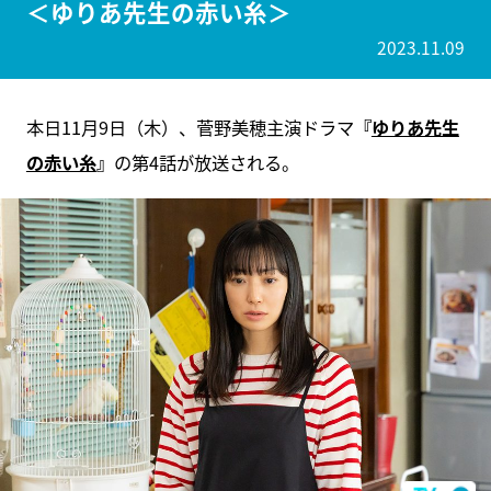
＜ゆりあ先生の赤い糸＞
2023.11.09
本日11月9日（木）、菅野美穂主演ドラマ
『
ゆりあ先生
の赤い糸
』
の第4話が放送される。