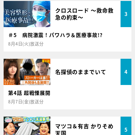
クロスロード ～救命救
3
急の約束～
＃5 病院激震！パワハラ＆医療事故!?
8月4日(火)放送分
名探偵のままでいて
4
第4話 超戦慄展開
8月7日(金)放送分
マツコ＆有吉 かりそめ
5
天国