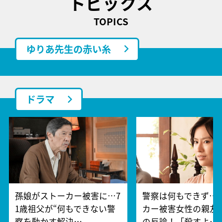
トピックス
TOPICS
ゆりあ先生の赤い糸
ドラマ
孫娘がストーカー被害に…7
警察は何もできず…
1歳祖父が“何もできない警
カー被害女性の親友
察を動かす解決…
の反論！「殺すよ…