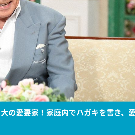
『アイ＝ラブ！げーみん
E齋藤樹愛羅＆佐々木舞
ビュー
も大の愛妻家！家庭内でハガキを書き、