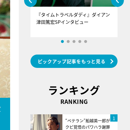
ぐ』＝LOV
『タイムトラベルダディ』ダイアン
『
香SPインタ
津田篤宏SPインタビュー
～
ピックアップ記事をもっと見る
ランキング
RANKING
愛
1
“ベテラン”船越英一郎が
クビ覚悟のパワハラ謝罪