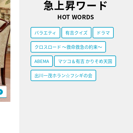
急上昇ワード
HOT WORDS
バラエティ
有吉クイズ
ドラマ
クロスロード ～救命救急の約束～
ABEMA
マツコ＆有吉 かりそめ天国
出川一茂ホラン☆フシギの会