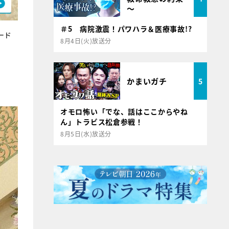
～
＃5 病院激震！パワハラ＆医療事故!?
ード
8月4日(火)放送分
かまいガチ
5
オモロ怖い「でな、話はここからやね
ん」トラビス松倉参戦！
8月5日(水)放送分