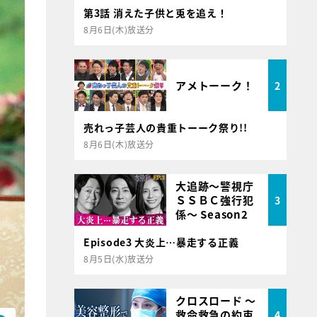
第3話 消えた子供と兎を追え！
8月6日(木)放送分
アメトーーク！
2
売れっ子芸人の貴重トーーク祭り!!
8月6日(木)放送分
大追跡～警視庁
ＳＳＢＣ強行犯
3
係～ Season2
Episode3 大炎上…暴走する正義
8月5日(水)放送分
クロスロード ～
救命救急の約束
4