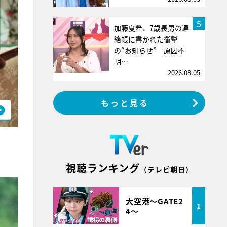
5
加藤夏希、7歳長男の連
絡帳に書かれた衝撃
の“お知らせ” 原因不
明…
2026.08.05
もっと見る
視聴ランキング
（テレビ朝日）
大空港～GATE2
1
4～