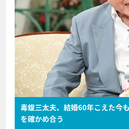
毒蝮三太夫、結婚60年こえた今
を確かめ合う