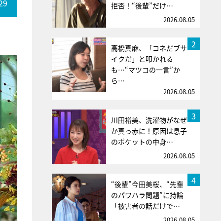
29
拒否！“後輩”だけ…
2026.08.05
2
高橋真麻、「コネだブサ
イクだ」と叩かれる
も…“マツコの一言”か
ら…
2026.08.05
3
川田裕美、洗濯物がなぜ
か真っ赤に！原因は息子
のポケットの中身…
2026.08.05
4
“後輩”今田美桜、“先輩
のパワハラ問題”に持論
「被害者の話だけで…
2026.08.05