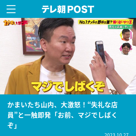
menu
テレ朝POST
かまいたち山内、大激怒！“失礼な店
員”と一触即発「お前、マジでしばく
ぞ」
2023.10.27