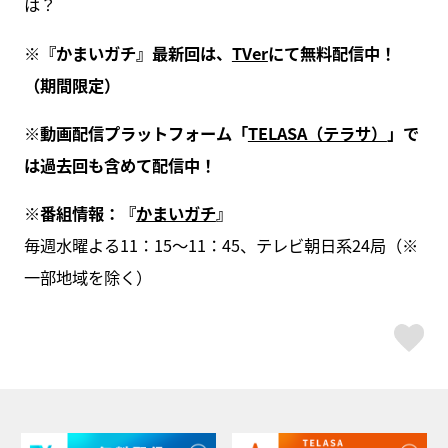
は？
※『かまいガチ』最新回は、
TVer
にて無料配信中！
（期間限定）
※動画配信プラットフォーム「
TELASA（テラサ）
」で
は過去回も含めて配信中！
※番組情報：『
かまいガチ
』
毎週水曜よる11：15～11：45、テレビ朝日系24局（※
一部地域を除く）
ス