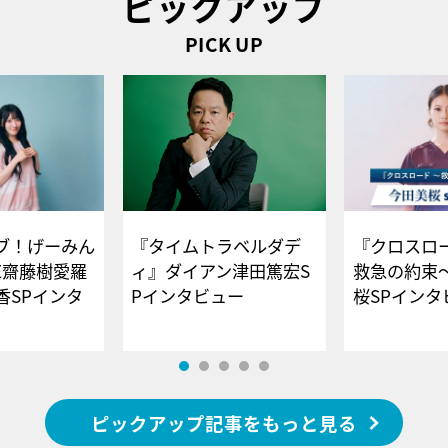
ピックアップ
PICK UP
ブ！げーみん
『タイムトラベルダデ
『クロスロー
E齋藤樹愛羅
ィ』ダイアン津田篤宏S
救急の約束
香SPインタ
Pインタビュー
桜SPイ
ピックアップ記事をもっと見る