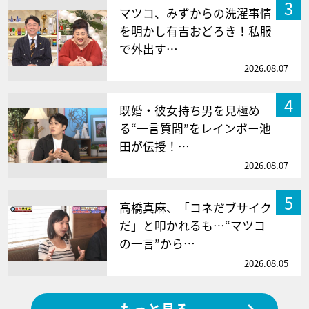
3
マツコ、みずからの洗濯事情
を明かし有吉おどろき！私服
で外出す…
2026.08.07
4
既婚・彼女持ち男を見極め
る“一言質問”をレインボー池
田が伝授！…
2026.08.07
5
高橋真麻、「コネだブサイク
だ」と叩かれるも…“マツコ
の一言”から…
2026.08.05
もっと見る