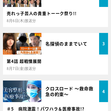
売れっ子芸人の貴重トーーク祭り!!
8月6日(木)放送分
名探偵のままでいて
3
第4話 超戦慄展開
8月7日(金)放送分
クロスロード ～救命救
4
急の約束～
＃5 病院激震！パワハラ＆医療事故!?