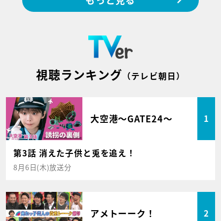
視聴ランキング
（テレビ朝日）
大空港～GATE24～
1
第3話 消えた子供と兎を追え！
8月6日(木)放送分
アメトーーク！
2