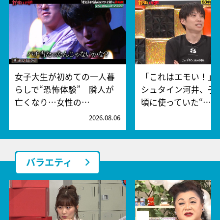
女子大生が初めての一人暮
「これはエモい！」
らしで“恐怖体験” 隣人が
シュタイン河井、子
亡くなり…女性の…
頃に使っていた“…
2026.08.06
2
バラエティ