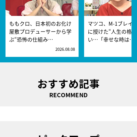
ももクロ、日本初のお化け
マツコ、M-1ブレイ
屋敷プロデューサーから学
に授けた“人生の格言
ぶ“恐怖の仕組み…
い…「幸せな時は…
2026.08.08
2
おすすめ記事
RECOMMEND