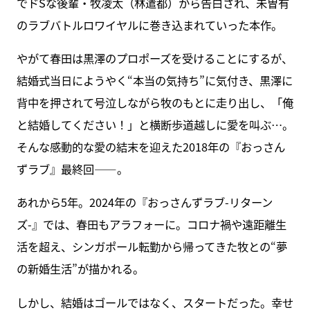
でドSな後輩・牧凌太（林遣都）から告白され、未曽有
のラブバトルロワイヤルに巻き込まれていった本作。
やがて春田は黒澤のプロポーズを受けることにするが、
結婚式当日にようやく“本当の気持ち”に気付き、黒澤に
背中を押されて号泣しながら牧のもとに走り出し、「俺
と結婚してください！」と横断歩道越しに愛を叫ぶ…。
そんな感動的な愛の結末を迎えた2018年の『おっさん
ずラブ』最終回――。
あれから5年。2024年の『おっさんずラブ-リターン
ズ-』では、春田もアラフォーに。コロナ禍や遠距離生
活を超え、シンガポール転勤から帰ってきた牧との“夢
の新婚生活”が描かれる。
しかし、結婚はゴールではなく、スタートだった。幸せ