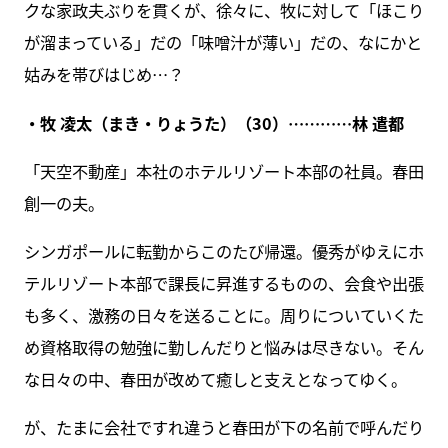
クな家政夫ぶりを貫くが、徐々に、牧に対して「ほこり
が溜まっている」だの「味噌汁が薄い」だの、なにかと
姑みを帯びはじめ…？
・牧 凌太（まき・りょうた）（30）…………林 遣都
「天空不動産」本社のホテルリゾート本部の社員。春田
創一の夫。
シンガポールに転勤からこのたび帰還。優秀がゆえにホ
テルリゾート本部で課長に昇進するものの、会食や出張
も多く、激務の日々を送ることに。周りについていくた
め資格取得の勉強に勤しんだりと悩みは尽きない。そん
な日々の中、春田が改めて癒しと支えとなってゆく。
が、たまに会社ですれ違うと春田が下の名前で呼んだり