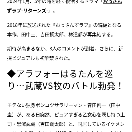
2024年1月、5年の時を経て復活するドラマ
『
おっさん
ずラブ-リターンズ-
』
。
2018年に放送された『おっさんずラブ』の続編となる
本作。田中圭、吉田鋼太郎、林遣都が再集結する。
期待が高まるなか、3人のコメントが到着。さらに、新
撮ビジュアルも初解禁された。
◆アラフォーはるたんを巡
り…武蔵VS牧のバトル勃発！
モテない独身ポンコツサラリーマン・春田創一（田中
圭）が、ある日突然、ピュアすぎる乙女心を隠し持つ上
司・黒澤武蔵（吉田鋼太郎）と、同居しているイケメン