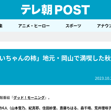
テレ
楽
アニメ・ヒーロー
スポーツ
アナウ
いちゃんの柿」地元・岡山で満喫した秋
2023.10.
情報番組『
グッド！モーニング
』。
の6人（山本雪乃、紀真耶、住田紗里、斎藤ちはる、森千晴、荒井理咲