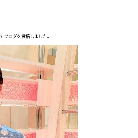
『アイ＝ラブ！げーみん
E齋藤樹愛羅＆佐々木舞
ビュー
いてブログを投稿しました。