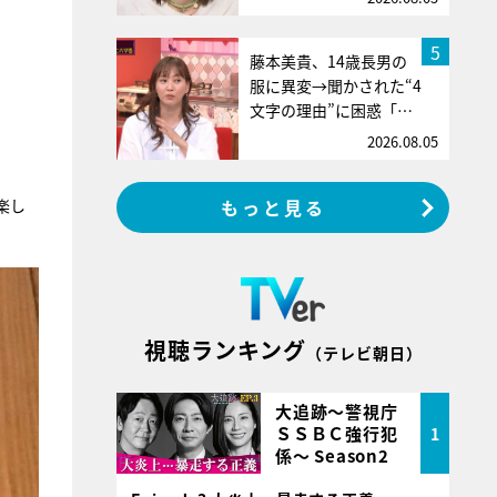
5
藤本美貴、14歳長男の
服に異変→聞かされた“4
文字の理由”に困惑「…
2026.08.05
もっと見る
楽し
視聴ランキング
（テレビ朝日）
大追跡～警視庁
ＳＳＢＣ強行犯
1
係～ Season2