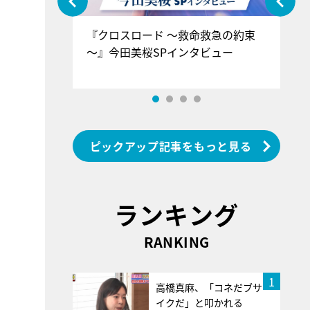
ぐ』＝LOV
『クロスロード ～救命救急の約束
『
香SPインタ
～』今田美桜SPインタビュー
ロ
ン
ピックアップ記事をもっと見る
ランキング
RANKING
1
高橋真麻、「コネだブサ
イクだ」と叩かれる