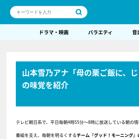
ドラマ・映画
バラエティ
音
山本雪乃アナ「母の栗ご飯に、じ
の味覚を紹介
テレビ朝日系で、平日毎朝4時55分～8時に放送している朝の
番組を支え、毎朝を明るくする
チーム『グッド！モーニング』