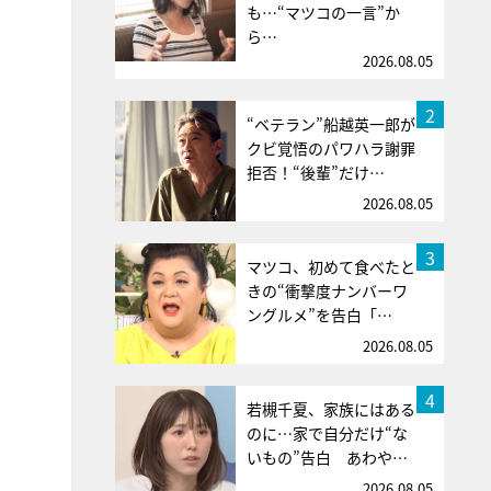
も…“マツコの一言”か
ら…
2026.08.05
2
“ベテラン”船越英一郎が
クビ覚悟のパワハラ謝罪
拒否！“後輩”だけ…
2026.08.05
3
マツコ、初めて食べたと
きの“衝撃度ナンバーワ
ングルメ”を告白「…
2026.08.05
4
若槻千夏、家族にはある
のに…家で自分だけ“な
いもの”告白 あわや…
2026.08.05