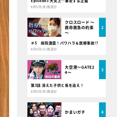
Episode3 大炎上…暴走する正義
8月5日(水)放送分
クロスロード ～
救命救急の約束
2
～
＃5 病院激震！パワハラ＆医療事故!?
8月4日(火)放送分
大空港～GATE2
3
4～
第3話 消えた子供と兎を追え！
8月6日(木)放送分
かまいガチ
4