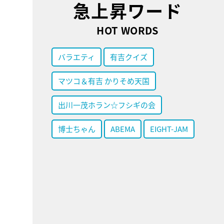
急上昇ワード
HOT WORDS
バラエティ
有吉クイズ
マツコ＆有吉 かりそめ天国
出川一茂ホラン☆フシギの会
博士ちゃん
ABEMA
EIGHT-JAM