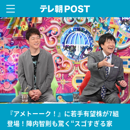
menu
テレ朝POST
『アメトーーク！』に若手有望株が7組
登場！陣内智則も驚く“スゴすぎる家