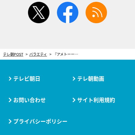
twitter
facebook
rss
テレ朝POST
バラエティ
『アメトーーク！』に若手有望株が7組登場！陣内智則も驚く“スゴすぎる家系”の持ち主も
テレビ朝日
テレ朝動画
お問い合わせ
サイト利用規約
プライバシーポリシー