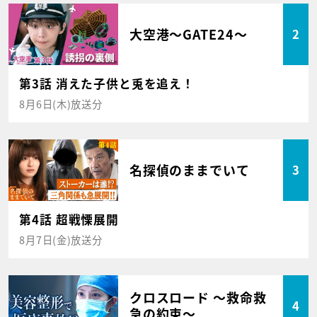
大空港～GATE24～
2
第3話 消えた子供と兎を追え！
8月6日(木)放送分
名探偵のままでいて
3
第4話 超戦慄展開
8月7日(金)放送分
クロスロード ～救命救
4
急の約束～