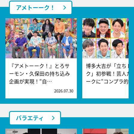
アメトーーク！
『アメトーーク！』とろサ
博多大吉が「立ちト
ーモン・久保田の持ち込み
ク」初参戦！芸人た
企画が実現！“自…
ークに“コンプラ的…
2026.07.30
2
バラエティ