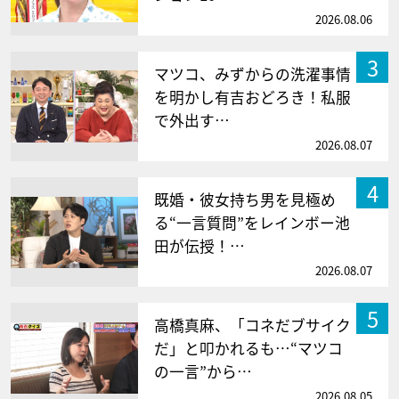
2026.08.06
3
マツコ、みずからの洗濯事情
を明かし有吉おどろき！私服
で外出す…
2026.08.07
4
既婚・彼女持ち男を見極め
る“一言質問”をレインボー池
田が伝授！…
2026.08.07
5
高橋真麻、「コネだブサイク
だ」と叩かれるも…“マツコ
の一言”から…
2026.08.05