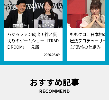
ハマるファン続出！絆と裏
ももクロ、日本初の
切りのゲームショー『TRAD
屋敷プロデューサー
E ROOM』 見届…
ぶ“恐怖の仕組み…
2026.08.09
2
おすすめ記事
RECOMMEND