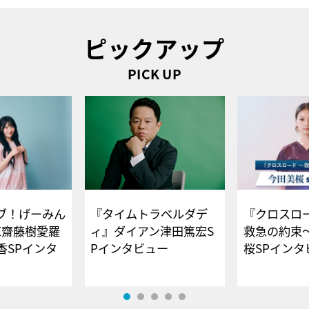
ピックアップ
PICK UP
ブ！げーみん
『タイムトラベルダデ
『クロスロー
E齋藤樹愛羅
ィ』ダイアン津田篤宏S
救急の約束
香SPインタ
Pインタビュー
桜SPイ