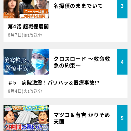
名探偵のままでいて
3
第4話 超戦慄展開
8月7日(金)放送分
クロスロード ～救命救
4
急の約束～
＃5 病院激震！パワハラ＆医療事故!?
8月4日(火)放送分
マツコ＆有吉 かりそめ
5
天国