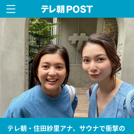
menu
テレ朝POST
テレ朝・住田紗里アナ、サウナで衝撃の