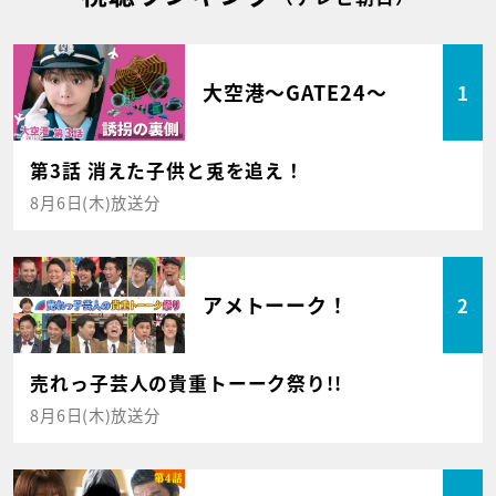
大空港～GATE24～
1
第3話 消えた子供と兎を追え！
8月6日(木)放送分
アメトーーク！
2
売れっ子芸人の貴重トーーク祭り!!
8月6日(木)放送分