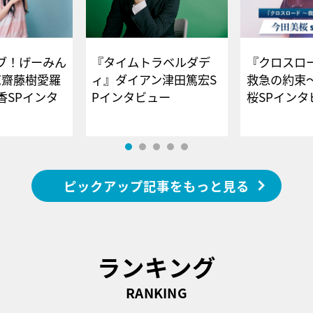
ブ！げーみん
『タイムトラベルダデ
『クロスロー
E齋藤樹愛羅
ィ』ダイアン津田篤宏S
救急の約束
香SPインタ
Pインタビュー
桜SPイ
ピックアップ記事をもっと見る
ランキング
RANKING