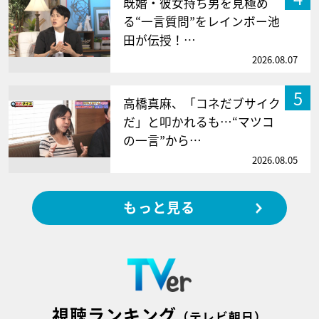
既婚・彼女持ち男を見極め
る“一言質問”をレインボー池
田が伝授！…
2026.08.07
5
高橋真麻、「コネだブサイク
だ」と叩かれるも…“マツコ
の一言”から…
2026.08.05
もっと見る
視聴ランキング
（テレビ朝日）