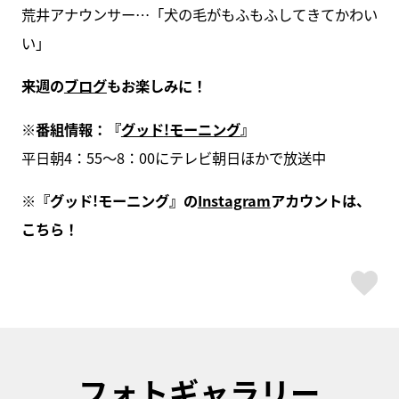
荒井アナウンサー…「犬の毛がもふもふしてきてかわい
い」
来週の
ブログ
もお楽しみに！
※
番組情報：『
グッド
!
モーニング
』
平日朝4：55～8：00にテレビ朝日ほかで放送中
※
『グッド
!
モーニング』の
Instagram
アカウントは、
こちら！
ス
フォトギャラリー