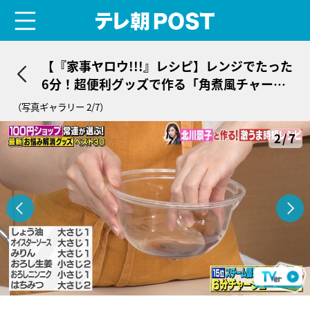
menu
テレ朝POST
【『家事ヤロウ!!!』レシピ】レンジでたった
6分！超便利グッズで作る「角煮風チャーシ
ュー」
（写真ギャラリー 2/7）
2/7