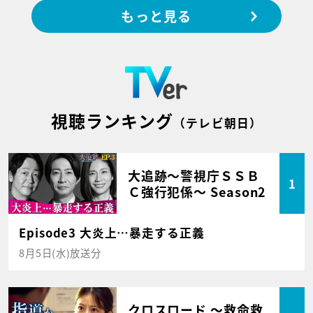
もっと見る
視聴ランキング
（テレビ朝日）
大追跡～警視庁ＳＳＢ
1
Ｃ強行犯係～ Season2
Episode3 大炎上…暴走する正義
8月5日(水)放送分
クロスロード ～救命救