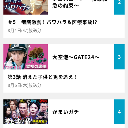
2
急の約束～
＃5 病院激震！パワハラ＆医療事故!?
8月4日(火)放送分
大空港～GATE24～
3
第3話 消えた子供と兎を追え！
8月6日(木)放送分
かまいガチ
4