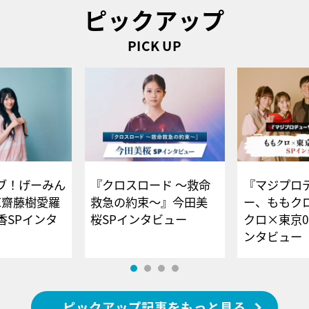
ピックアップ
PICK UP
ブ！げーみん
『クロスロード ～救命
『マジプロ
E齋藤樹愛羅
救急の約束～』今田美
ー、ももク
香SPインタ
桜SPインタビュー
クロ×東京0
ンタビュー
ピックアップ記事をもっと見る