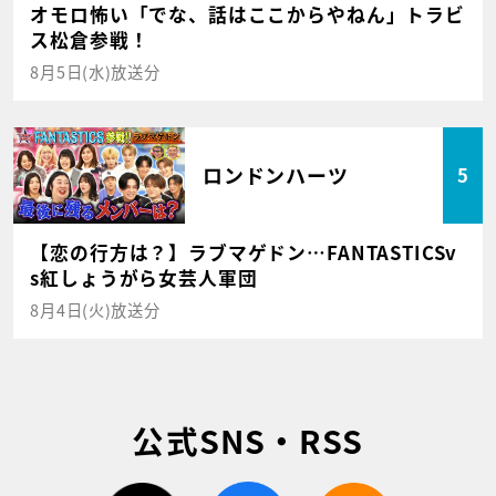
オモロ怖い「でな、話はここからやねん」トラビ
ス松倉参戦！
8月5日(水)放送分
ロンドンハーツ
5
【恋の行方は？】ラブマゲドン…FANTASTICSv
s紅しょうがら女芸人軍団
8月4日(火)放送分
公式SNS・RSS
twitter
facebook
rss