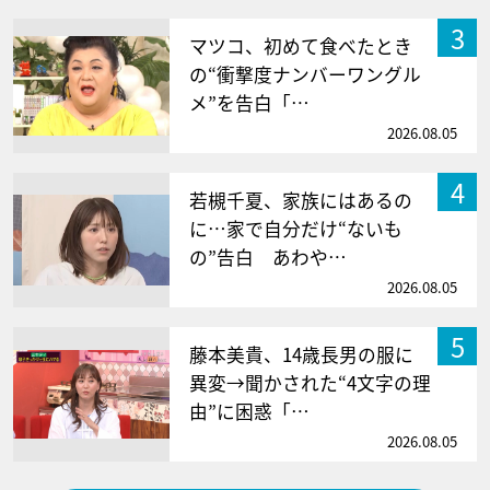
3
マツコ、初めて食べたとき
の“衝撃度ナンバーワングル
メ”を告白「…
2026.08.05
4
若槻千夏、家族にはあるの
に…家で自分だけ“ないも
の”告白 あわや…
2026.08.05
5
藤本美貴、14歳長男の服に
異変→聞かされた“4文字の理
由”に困惑「…
2026.08.05