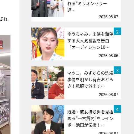
れる“ミリオンセラー
達…
2026.08.07
され
2
ゆうちゃみ、出演を熱望
する大人気番組を告白
「オーディション10…
2026.08.06
3
マツコ、みずからの洗濯
事情を明かし有吉おどろ
き！私服で外出す…
2026.08.07
4
既婚・彼女持ち男を見極
める“一言質問”をレイン
ボー池田が伝授！…
2026.08.07