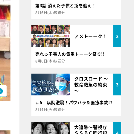
第3話 消えた子供と兎を追え！
8月6日(木)放送分
アメトーーク！
2
売れっ子芸人の貴重トーーク祭り!!
8月6日(木)放送分
クロスロード ～
救命救急の約束
3
～
＃5 病院激震！パワハラ＆医療事故!?
8月4日(火)放送分
大追跡～警視庁
ＳＳＢＣ強行犯
4