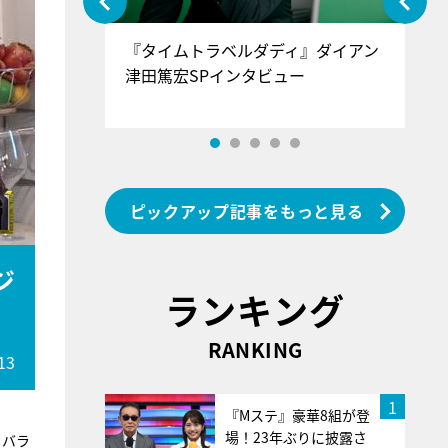
ぐ』＝LOV
『タイムトラベルダディ』ダイアン
『
香SPインタ
津田篤宏SPインタビュー
～
ピックアップ記事をもっと見る
ジ
ランキング
RANKING
13
1
『Mステ』豪華8組が登
場！23年ぶりに披露さ
トバラ