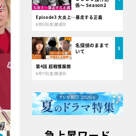
係～ Season2
Episode3 大炎上…暴走する正義
8月5日(水)放送分
名探偵のままで
5
いて
第4話 超戦慄展開
8月7日(金)放送分
急上昇ワード