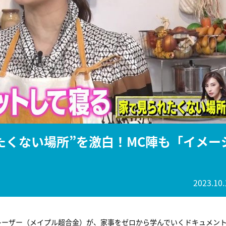
『アイ＝ラブ！げーみん
E齋藤樹愛羅＆佐々木舞
ビュー
たくない場所”を激白！MC陣も「イメー
2023.10.
カズレーザー（メイプル超合金）が、家事をゼロから学んでいくドキュメン