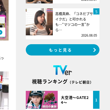
5
高橋真麻、「コネだブサ
イクだ」と叩かれる
も…“マツコの一言”か
ら…
2026.08.05
もっと見る
貼っ
視聴ランキング
（テレビ朝日）
大空港～GATE2
1
4～