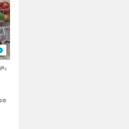
網戸」
ぶの