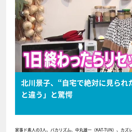
北川景子、“自宅で絶対に見られ
と違う」と驚愕
家事ド素人の3人、バカリズム、中丸雄一（KAT-TUN）、