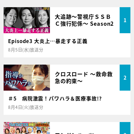
大追跡～警視庁ＳＳＢ
1
Ｃ強行犯係～ Season2
Episode3 大炎上…暴走する正義
8月5日(水)放送分
クロスロード ～救命救
2
急の約束～
＃5 病院激震！パワハラ＆医療事故!?
8月4日(火)放送分