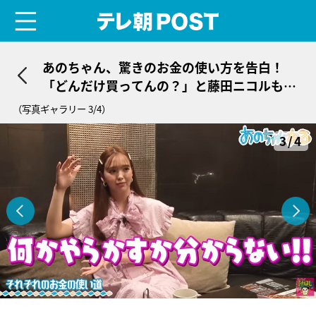
menu
テレ朝POST
あのちゃん、驚きのお金の使い方を告白！
「どんだけ買ってんの？」と藤田ニコルも驚
き
（写真ギャラリー 3/4）
3/4