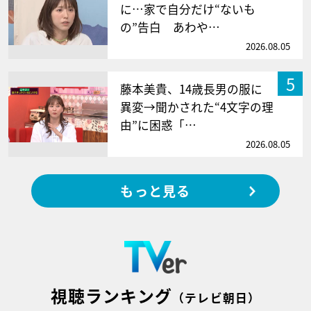
に…家で自分だけ“ないも
の”告白 あわや…
2026.08.05
5
藤本美貴、14歳長男の服に
異変→聞かされた“4文字の理
由”に困惑「…
2026.08.05
もっと見る
視聴ランキング
（テレビ朝日）