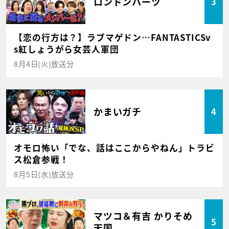
ロンドンハーツ
3
【恋の行方は？】ラブマゲドン…FANTASTICSv
s紅しょうがら女芸人軍団
8月4日(火)放送分
かまいガチ
4
オモロ怖い「でな、話はここからやねん」トラビ
ス松倉参戦！
8月5日(水)放送分
マツコ＆有吉 かりそめ
5
天国