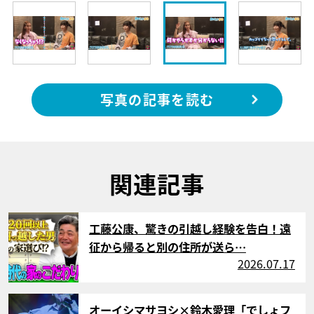
写真の記事を読む
関連記事
サムネイル
工藤公康、驚きの引越し経験を告白！遠
征から帰ると別の住所が送ら…
2026.07.17
サムネイル
オーイシマサヨシ×鈴木愛理「でしょフ