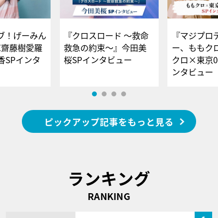
ブ！げーみん
『クロスロード ～救命
『マジプロ
E齋藤樹愛羅
救急の約束～』今田美
ー、ももク
香SPインタ
桜SPインタビュー
クロ×東京0
ンタビュー
ピックアップ記事をもっと見る
ランキング
RANKING