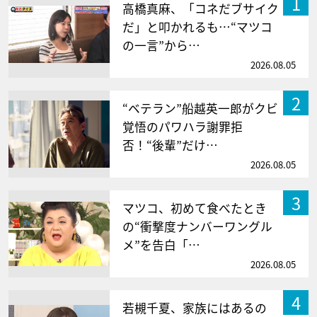
1
高橋真麻、「コネだブサイク
だ」と叩かれるも…“マツコ
の一言”から…
2026.08.05
2
“ベテラン”船越英一郎がクビ
覚悟のパワハラ謝罪拒
否！“後輩”だけ…
2026.08.05
3
マツコ、初めて食べたとき
の“衝撃度ナンバーワングル
メ”を告白「…
2026.08.05
4
若槻千夏、家族にはあるの