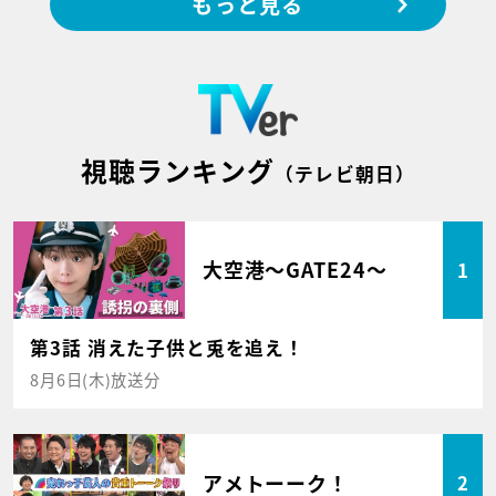
もっと見る
視聴ランキング
（テレビ朝日）
大空港～GATE24～
1
第3話 消えた子供と兎を追え！
8月6日(木)放送分
アメトーーク！
2