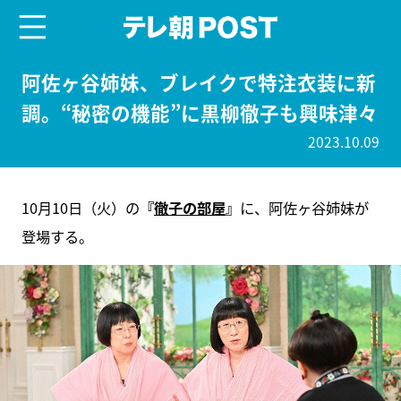
menu
テレ朝POST
阿佐ヶ谷姉妹、ブレイクで特注衣装に新
調。“秘密の機能”に黒柳徹子も興味津々
2023.10.09
10月10日（火）の
『
徹子の部屋
』
に、阿佐ヶ谷姉妹が
登場する。