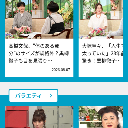
高橋文哉、“体のある部
大塚寧々、「人生で
分”のサイズが規格外？黒柳
太っていた」28年前
徹子も目を見張り…
驚き！黒柳徹子…
2026.08.07
2
バラエティ