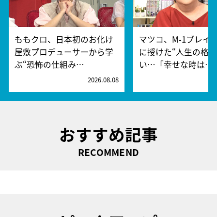
ももクロ、日本初のお化け
マツコ、M-1ブレイ
屋敷プロデューサーから学
に授けた“人生の格言
ぶ“恐怖の仕組み…
い…「幸せな時は…
2026.08.08
2
おすすめ記事
RECOMMEND