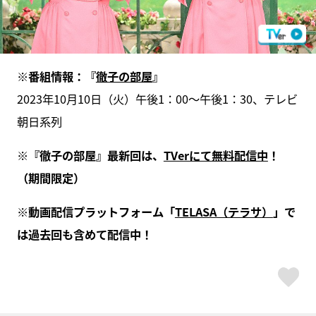
※番組情報：『
徹子の部屋
』
2023年10月10日（火）午後1：00～午後1：30、テレビ
朝日系列
※『徹子の部屋』最新回は、
TVerにて無料配信中
！
（期間限定）
※動画配信プラットフォーム「
TELASA（テラサ）
」で
は過去回も含めて配信中！
ス