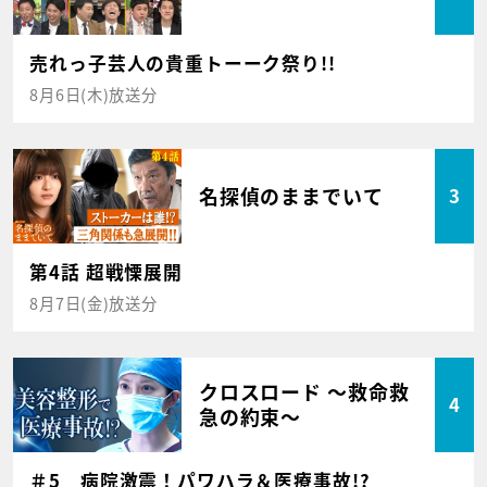
売れっ子芸人の貴重トーーク祭り!!
8月6日(木)放送分
名探偵のままでいて
3
第4話 超戦慄展開
8月7日(金)放送分
クロスロード ～救命救
4
急の約束～
＃5 病院激震！パワハラ＆医療事故!?