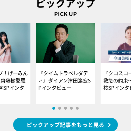
ピックアップ
PICK UP
ブ！げーみん
『タイムトラベルダデ
『クロスロー
E齋藤樹愛羅
ィ』ダイアン津田篤宏S
救急の約束
香SPインタ
Pインタビュー
桜SPイ
ピックアップ記事をもっと見る