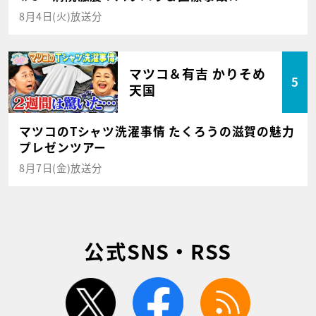
8月4日(火)放送分
マツコ＆有吉 かりそめ
5
天国
マツコのTシャツ洗濯事情 たくろうの滋賀の魅力
プレゼンツアー
8月7日(金)放送分
公式SNS・RSS
twitter
facebook
rss