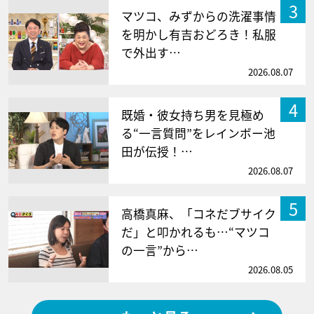
3
マツコ、みずからの洗濯事情
を明かし有吉おどろき！私服
で外出す…
2026.08.07
4
既婚・彼女持ち男を見極め
る“一言質問”をレインボー池
田が伝授！…
2026.08.07
5
高橋真麻、「コネだブサイク
だ」と叩かれるも…“マツコ
の一言”から…
2026.08.05