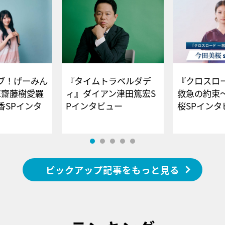
ブ！げーみん
『タイムトラベルダデ
『クロスロー
E齋藤樹愛羅
ィ』ダイアン津田篤宏S
救急の約束
香SPインタ
Pインタビュー
桜SPイ
ピックアップ記事をもっと見る