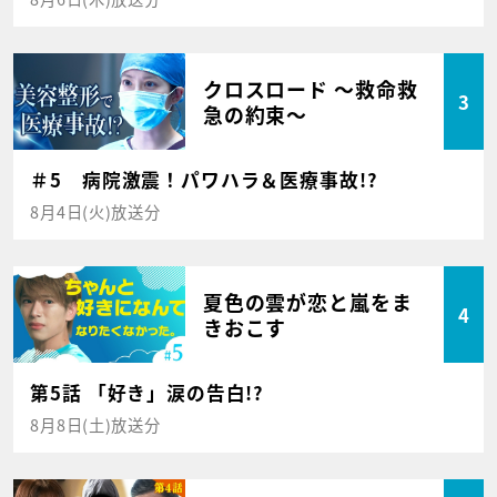
クロスロード ～救命救
3
急の約束～
＃5 病院激震！パワハラ＆医療事故!?
8月4日(火)放送分
夏色の雲が恋と嵐をま
4
きおこす
第5話 「好き」涙の告白!?
8月8日(土)放送分