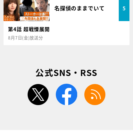
名探偵のままでいて
5
第4話 超戦慄展開
8月7日(金)放送分
公式SNS・RSS
twitter
facebook
rss