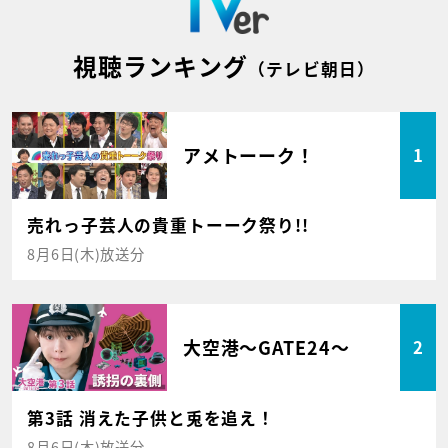
視聴ランキング
（テレビ朝日）
アメトーーク！
1
売れっ子芸人の貴重トーーク祭り!!
8月6日(木)放送分
大空港～GATE24～
2
第3話 消えた子供と兎を追え！
8月6日(木)放送分