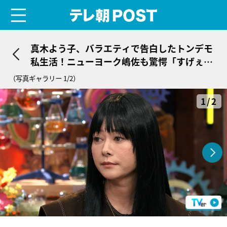
menu
テレ朝POST
真木よう子、バラエティで告白したトンデモ
私生活！ニューヨーク嶋佐も驚愕「すげぇ
な」
（写真ギャラリー 1/2）
1/2