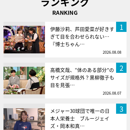
ランキング
RANKING
1
伊藤沙莉、芦田愛菜が好きす
ぎて目を合わせられない…
『博士ちゃん…
2026.08.08
2
高橋文哉、“体のある部分”の
サイズが規格外？黒柳徹子も
目を見張…
2026.08.07
3
メジャー30球団で唯一の日
本人栄養士 ブルージェイ
ズ・岡本和真…