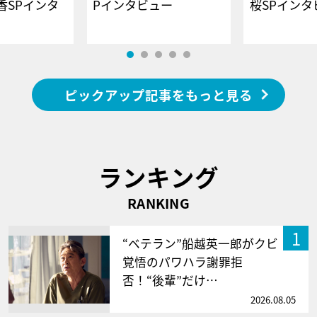
香SPインタ
Pインタビュー
桜SPイ
ピックアップ記事をもっと見る
ランキング
RANKING
1
“ベテラン”船越英一郎がクビ
覚悟のパワハラ謝罪拒
否！“後輩”だけ…
2026.08.05