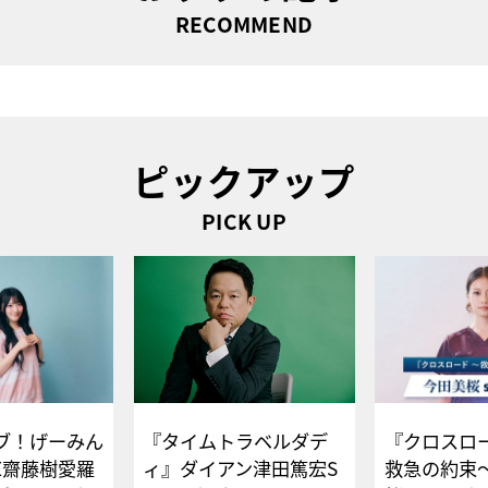
RECOMMEND
ピックアップ
PICK UP
ブ！げーみん
『タイムトラベルダデ
『クロスロー
E齋藤樹愛羅
ィ』ダイアン津田篤宏S
救急の約束