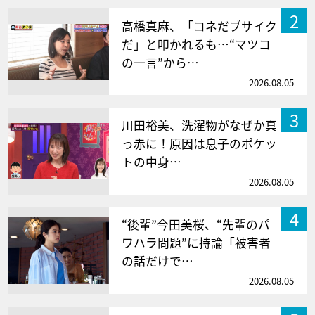
2
高橋真麻、「コネだブサイク
だ」と叩かれるも…“マツコ
の一言”から…
2026.08.05
3
川田裕美、洗濯物がなぜか真
っ赤に！原因は息子のポケッ
トの中身…
2026.08.05
4
“後輩”今田美桜、“先輩のパ
ワハラ問題”に持論「被害者
の話だけで…
2026.08.05