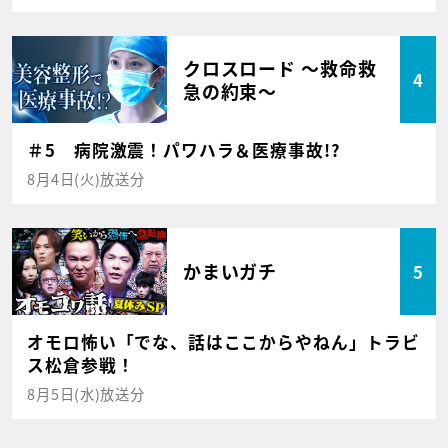
クロスロード ～救命救
4
急の約束～
＃5 病院激震！パワハラ＆医療事故!?
8月4日(火)放送分
かまいガチ
5
オモロ怖い「でな、話はここからやねん」トラビ
ス松倉参戦！
8月5日(水)放送分