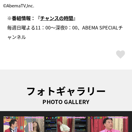
©AbemaTV,Inc.
※番組情報：『
チャンスの時間
』
毎週日曜よる11：00～深夜0：00、ABEMA SPECIALチ
ャンネル
ス
フォトギャラリー
PHOTO GALLERY