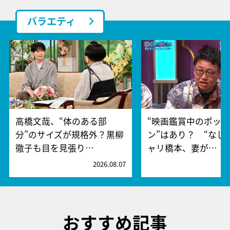
バラエティ
高橋文哉、“体のある部
“映画鑑賞中のポッ
分”のサイズが規格外？黒柳
ン”はあり？ “なし
徹子も目を見張り…
ャリ橋本、妻が…
2026.08.07
2
おすすめ記事