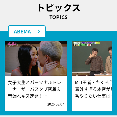
トピックス
TOPICS
ABEMA
女子大生とパーソナルトレ
M-1王者・たくろう
ーナーが…バスタブ密着＆
意外すぎる本音が爆
音漏れキス連発！…
番やりたい仕事は…
2026.08.07
2