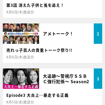
第3話 消えた子供と兎を追え！
8月6日(木)放送分
アメトーーク！
2
売れっ子芸人の貴重トーーク祭り!!
8月6日(木)放送分
大追跡～警視庁ＳＳＢ
3
Ｃ強行犯係～ Season2
Episode3 大炎上…暴走する正義
8月5日(水)放送分