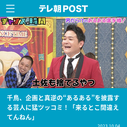
menu
テレ朝POST
千鳥、企画と真逆の“あるある”を披露す
る芸人に猛ツッコミ！「来るとこ間違え
てんねん」
2023.10.04