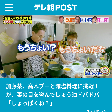
menu
テレ朝POST
加藤茶、高木ブーと減塩料理に挑戦！
が、妻の目を盗んでしょう油ドバドバ
「しょっぱくね？」
2023.09.24