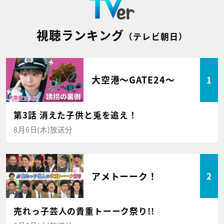
視聴ランキング
（テレビ朝日）
大空港～GATE24～
1
第3話 消えた子供と兎を追え！
8月6日(木)放送分
アメトーーク！
2
売れっ子芸人の貴重トーーク祭り!!