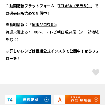
※動画配信プラットフォーム「
TELASA（テラサ）
」で
は過去回も含めて配信中！
※番組情報：『
家事ヤロウ!!!
』
毎週火曜よる7：00～、テレビ朝日系24局（※一部地域
を除く）
※詳しいレシピは
番組公式インスタ
で公開中！ぜひフォ
ローを！
ス