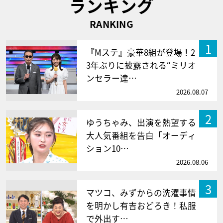
ランキング
RANKING
1
『Mステ』豪華8組が登場！2
3年ぶりに披露される“ミリオ
ンセラー達…
2026.08.07
2
ゆうちゃみ、出演を熱望する
大人気番組を告白「オーディ
ション10…
2026.08.06
3
マツコ、みずからの洗濯事情
を明かし有吉おどろき！私服
で外出す…