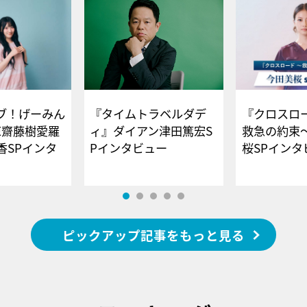
ブ！げーみん
『タイムトラベルダデ
『クロスロー
E齋藤樹愛羅
ィ』ダイアン津田篤宏S
救急の約束
香SPインタ
Pインタビュー
桜SPイ
ピックアップ記事をもっと見る