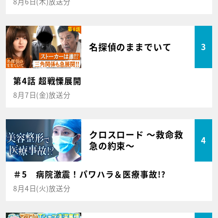
8月6日(木)放送分
名探偵のままでいて
3
第4話 超戦慄展開
8月7日(金)放送分
クロスロード ～救命救
4
急の約束～
＃5 病院激震！パワハラ＆医療事故!?
8月4日(火)放送分