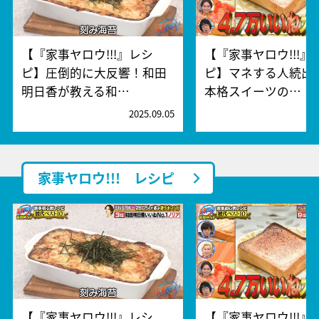
【『家事ヤロウ!!!』レシ
【『家事ヤロウ!!!』
ピ】圧倒的に大反響！和田
ピ】マネする人続出
明日香が教える和…
本格スイーツの…
2025.09.05
2
家事ヤロウ!!! レシピ
【『家事ヤロウ!!!』レシ
【『家事ヤロウ!!!』