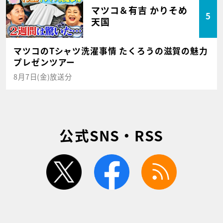
マツコ＆有吉 かりそめ
5
天国
マツコのTシャツ洗濯事情 たくろうの滋賀の魅力
プレゼンツアー
8月7日(金)放送分
公式SNS・RSS
twitter
facebook
rss