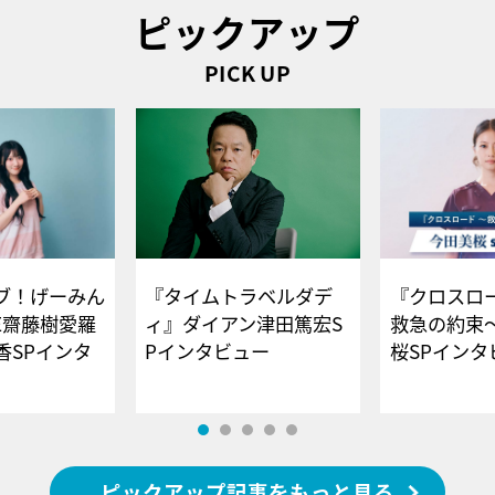
ピックアップ
PICK UP
ブ！げーみん
『タイムトラベルダデ
『クロスロー
E齋藤樹愛羅
ィ』ダイアン津田篤宏S
救急の約束
香SPインタ
Pインタビュー
桜SPイ
ピックアップ記事をもっと見る