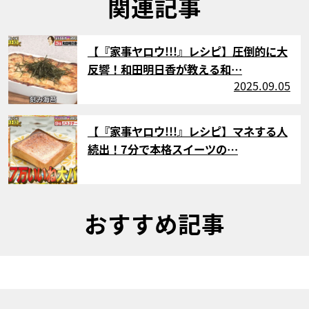
関連記事
サムネイル
【『家事ヤロウ!!!』レシピ】圧倒的に大
反響！和田明日香が教える和…
2025.09.05
サムネイル
【『家事ヤロウ!!!』レシピ】マネする人
続出！7分で本格スイーツの…
おすすめ記事