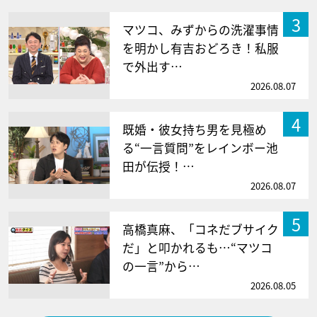
3
マツコ、みずからの洗濯事情
を明かし有吉おどろき！私服
で外出す…
2026.08.07
4
既婚・彼女持ち男を見極め
る“一言質問”をレインボー池
田が伝授！…
2026.08.07
5
高橋真麻、「コネだブサイク
だ」と叩かれるも…“マツコ
の一言”から…
2026.08.05