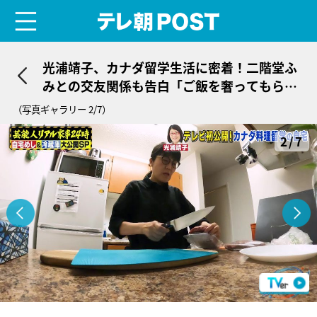
menu
テレ朝POST
光浦靖子、カナダ留学生活に密着！二階堂ふ
みとの交友関係も告白「ご飯を奢ってもらっ
た」
（写真ギャラリー 2/7）
2/7