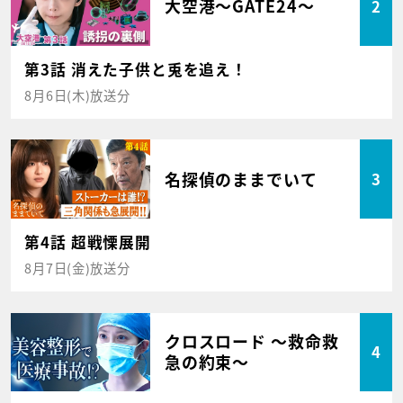
大空港～GATE24～
2
第3話 消えた子供と兎を追え！
8月6日(木)放送分
名探偵のままでいて
3
第4話 超戦慄展開
8月7日(金)放送分
クロスロード ～救命救
4
急の約束～