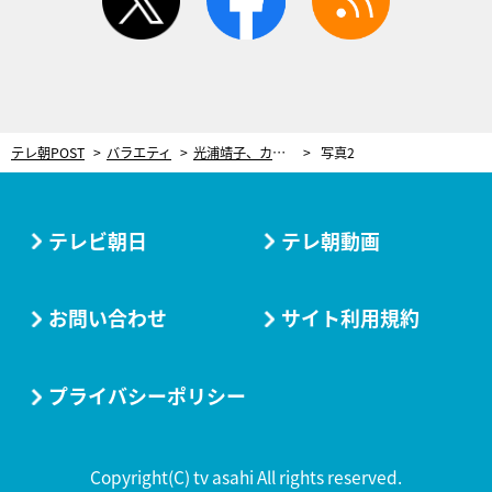
テレ朝POST
バラエティ
光浦靖子、カナダ留学生活に密着！二階堂ふみとの交友関係も告白「ご飯を奢ってもらった」
写真2
テレビ朝日
テレ朝動画
お問い合わせ
サイト利用規約
プライバシーポリシー
Copyright(C) tv asahi All rights reserved.