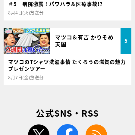
＃5 病院激震！パワハラ＆医療事故!?
8月4日(火)放送分
マツコ＆有吉 かりそめ
5
天国
マツコのTシャツ洗濯事情 たくろうの滋賀の魅力
プレゼンツアー
8月7日(金)放送分
公式SNS・RSS
twitter
facebook
rss