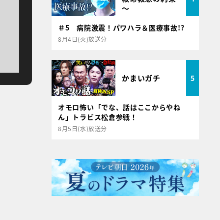
～
＃5 病院激震！パワハラ＆医療事故!?
8月4日(火)放送分
かまいガチ
5
オモロ怖い「でな、話はここからやね
ん」トラビス松倉参戦！
8月5日(水)放送分