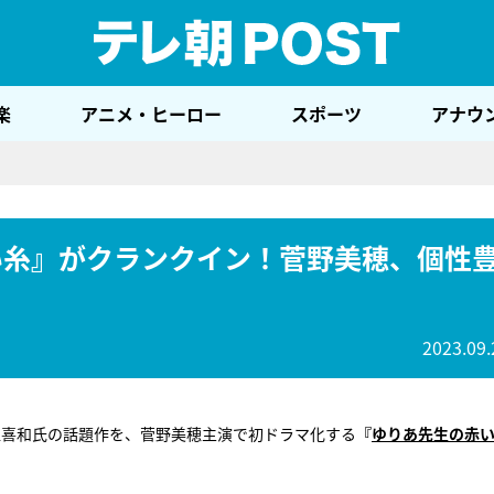
テレ
楽
アニメ・ヒーロー
スポーツ
アナウ
い糸』がクランクイン！菅野美穂、個性
2023.09.
入江喜和氏の話題作を、菅野美穂主演で初ドラマ化する
『
ゆりあ先生の赤