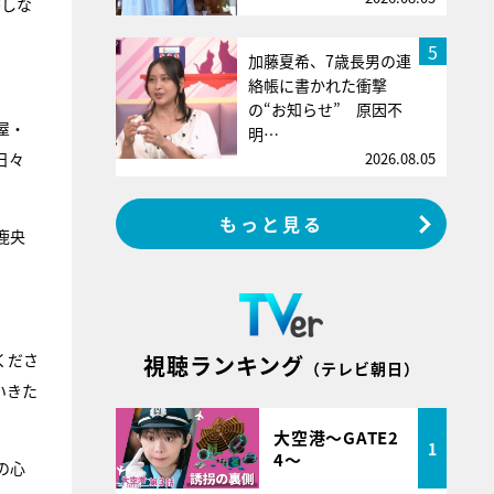
がしな
5
加藤夏希、7歳長男の連
絡帳に書かれた衝撃
の“お知らせ” 原因不
屋・
明…
2026.08.05
日々
もっと見る
鹿央
くださ
視聴ランキング
（テレビ朝日）
いきた
大空港～GATE2
1
4～
の心