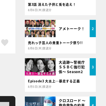
第3話 消えた子供と兎を追え！
8月6日(木)放送分
アメトーーク！
2
ア
はてブ
スキボタン
売れっ子芸人の貴重トーーク祭り!!
8月6日(木)放送分
大追跡～警視庁
ＳＳＢＣ強行犯
3
係～ Season2
Episode3 大炎上…暴走する正義
8月5日(水)放送分
クロスロード ～
救命救急の約束
4