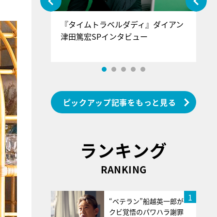
ぐ』＝LOV
『タイムトラベルダディ』ダイアン
『
香SPインタ
津田篤宏SPインタビュー
～
ピックアップ記事をもっと見る
ランキング
RANKING
1
“ベテラン”船越英一郎が
クビ覚悟のパワハラ謝罪