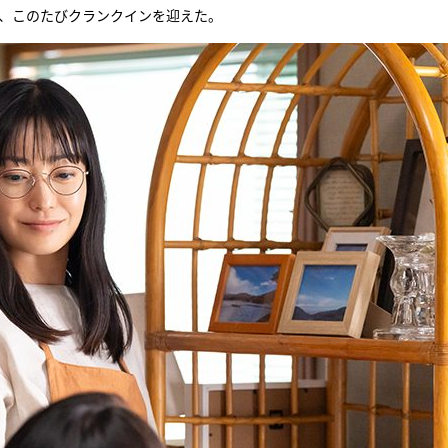
が、このたびクランクインを迎えた。
『アイ＝ラブ！げーみん
E齋藤樹愛羅＆佐々木舞
ビュー