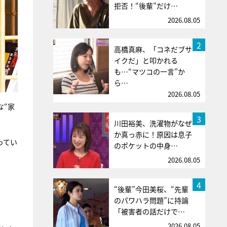
拒否！“後輩”だけ…
2026.08.05
2
高橋真麻、「コネだブサ
イクだ」と叩かれる
も…“マツコの一言”か
ら…
2026.08.05
な“家
3
川田裕美、洗濯物がなぜ
か真っ赤に！原因は息子
ってい
のポケットの中身…
2026.08.05
4
“後輩”今田美桜、“先輩
のパワハラ問題”に持論
「被害者の話だけで…
2026.08.05