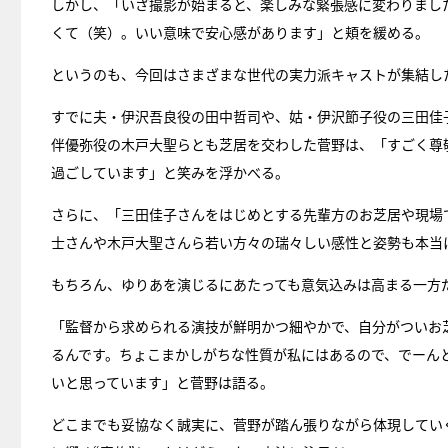
しかし、「いざ撮影が始まると、楽しみな緊張感に変わりまし
くて（笑）。いい意味で安心感があります」と頬を緩める。
というのも、今回はさまざまな世代の実力派キャストが集結し
すでに夫・伊沢吾良役の田中哲司や、姑・伊沢節子役の三田佳
伴優弥役の木戸大聖らとも芝居を交わした菅野は、「すごく尊
過ごしています」と笑みを浮かべる。
さらに、「三田佳子さんをはじめとする先輩方のお芝居や現場
士さんや木戸大聖さんら若い方々の瑞々しい感性と姿勢も本当
もちろん、ゆりあを演じるにあたっても意気込みは高まる一方
「監督から求められる演技が鮮明かつ細やかで、自分がついお
るんです。ちょこまかしがちな性質が私にはあるので、でーん
いと思っています」と菅野は語る。
どこまでも妥協なく誠実に、菅野が踏ん張りながら体現してい