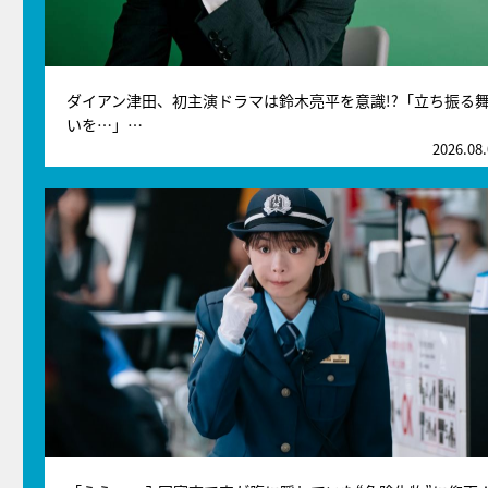
ダイアン津田、初主演ドラマは鈴木亮平を意識!?「立ち振る
いを…」…
2026.08