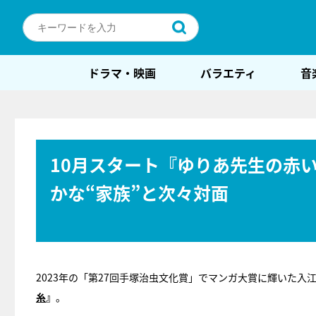
ドラマ・映画
バラエティ
音
10月スタート『ゆりあ先生の赤
かな“家族”と次々対面
2023年の「第27回手塚治虫文化賞」でマンガ大賞に輝いた
糸
』
。